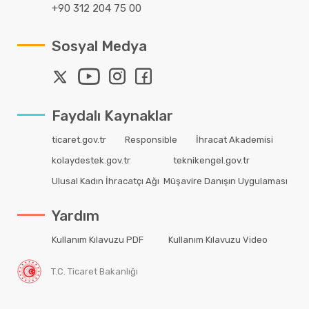
+90 312 204 75 00
Sosyal Medya
Faydalı Kaynaklar
ticaret.gov.tr
Responsible
İhracat Akademisi
kolaydestek.gov.tr
teknikengel.gov.tr
Ulusal Kadın İhracatçı Ağı
Müşavire Danışın Uygulaması
Yardım
Kullanım Kılavuzu PDF
Kullanım Kılavuzu Video
T.C. Ticaret Bakanlığı