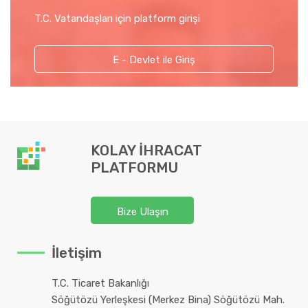
T.C. Vatandaşları için platform girişi
E - Devlet ile Giriş
KOLAY İHRACAT
PLATFORMU
Bize Ulaşın
İletişim
T.C. Ticaret Bakanlığı
Söğütözü Yerleşkesi (Merkez Bina) Söğütözü Mah.