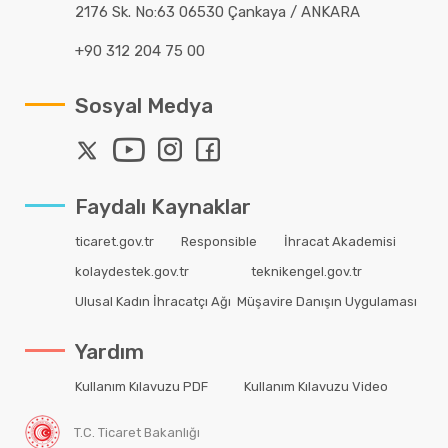
2176 Sk. No:63 06530 Çankaya / ANKARA
+90 312 204 75 00
Sosyal Medya
Faydalı Kaynaklar
ticaret.gov.tr
Responsible
İhracat Akademisi
kolaydestek.gov.tr
teknikengel.gov.tr
Ulusal Kadın İhracatçı Ağı
Müşavire Danışın Uygulaması
Yardım
Kullanım Kılavuzu PDF
Kullanım Kılavuzu Video
T.C. Ticaret Bakanlığı