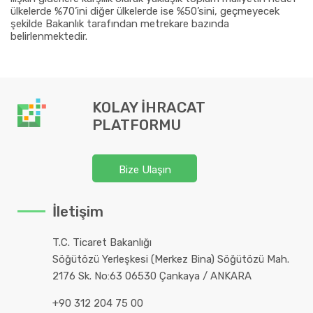
ülkelerde %70’ini diğer ülkelerde ise %50’sini, geçmeyecek
şekilde Bakanlık tarafından metrekare bazında
belirlenmektedir.
KOLAY İHRACAT
PLATFORMU
Bize Ulaşın
İletişim
T.C. Ticaret Bakanlığı
Söğütözü Yerleşkesi (Merkez Bina) Söğütözü Mah.
2176 Sk. No:63 06530 Çankaya / ANKARA
+90 312 204 75 00