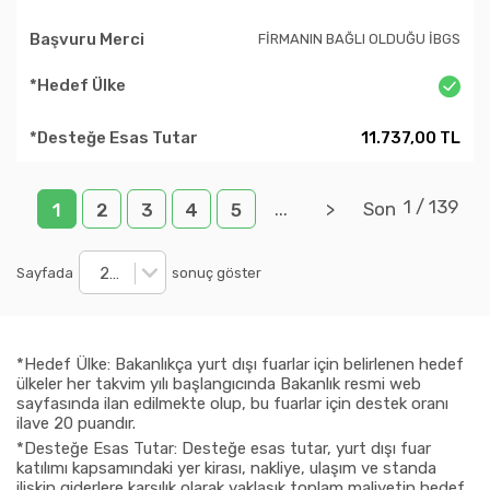
FİRMANIN BAĞLI OLDUĞU İBGS
11.737,00 TL
1
/
139
...
>
Son
1
2
3
4
5
20
Sayfada
sonuç göster
*Hedef Ülke: Bakanlıkça yurt dışı fuarlar için belirlenen hedef
ülkeler her takvim yılı başlangıcında Bakanlık resmi web
sayfasında ilan edilmekte olup, bu fuarlar için destek oranı
ilave 20 puandır.
*Desteğe Esas Tutar: Desteğe esas tutar, yurt dışı fuar
katılımı kapsamındaki yer kirası, nakliye, ulaşım ve standa
ilişkin giderlere karşılık olarak yaklaşık toplam maliyetin hedef