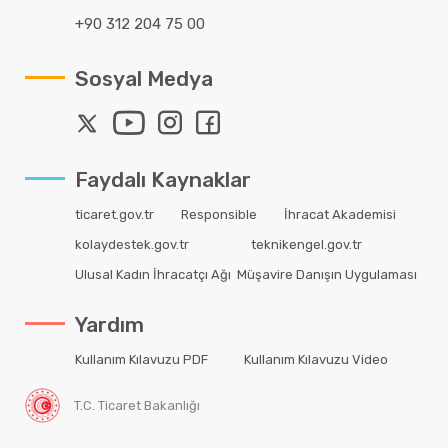
+90 312 204 75 00
Sosyal Medya
Faydalı Kaynaklar
ticaret.gov.tr
Responsible
İhracat Akademisi
kolaydestek.gov.tr
teknikengel.gov.tr
Ulusal Kadın İhracatçı Ağı
Müşavire Danışın Uygulaması
Yardım
Kullanım Kılavuzu PDF
Kullanım Kılavuzu Video
T.C. Ticaret Bakanlığı