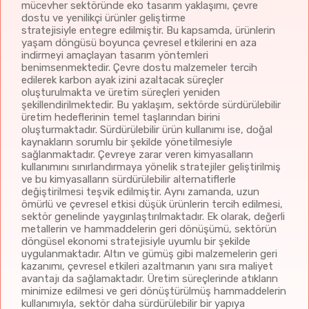
mücevher sektöründe eko tasarım yaklaşımı, çevre
ile ilgili bilgi almak için
tıklayınız.
dostu ve yenilikçi ürünler geliştirme
Türkiye Cumhuriyeti Sanayi ve Teknoloji
stratejisiyle entegre edilmiştir. Bu kapsamda, ürünlerin
Bakanlığının “Yatırım Teşvik Sistemleri” ile ilgili bilgi
yaşam döngüsü boyunca çevresel etkilerini en aza
almak için
tıklayınız.
indirmeyi amaçlayan tasarım yöntemleri
Sosyal Güvenlik Kurumunun (SGK) güncel istihdam
benimsenmektedir. Çevre dostu malzemeler tercih
edilerek karbon ayak izini azaltacak süreçler
teşviklerine ulaşmak için
tıklayınız
.
oluşturulmakta ve üretim süreçleri yeniden
KOSGEB (KOBİ) teşvik ve desteklerine ulaşmak
şekillendirilmektedir. Bu yaklaşım, sektörde sürdürülebilir
için
tıklayınız.
üretim hedeflerinin temel taşlarından birini
oluşturmaktadır. Sürdürülebilir ürün kullanımı ise, doğal
kaynakların sorumlu bir şekilde yönetilmesiyle
sağlanmaktadır. Çevreye zarar veren kimyasalların
kullanımını sınırlandırmaya yönelik stratejiler geliştirilmiş
ve bu kimyasalların sürdürülebilir alternatiflerle
değiştirilmesi teşvik edilmiştir. Aynı zamanda, uzun
ömürlü ve çevresel etkisi düşük ürünlerin tercih edilmesi,
sektör genelinde yaygınlaştırılmaktadır. Ek olarak, değerli
metallerin ve hammaddelerin geri dönüşümü, sektörün
döngüsel ekonomi stratejisiyle uyumlu bir şekilde
uygulanmaktadır. Altın ve gümüş gibi malzemelerin geri
kazanımı, çevresel etkileri azaltmanın yanı sıra maliyet
avantajı da sağlamaktadır. Üretim süreçlerinde atıkların
minimize edilmesi ve geri dönüştürülmüş hammaddelerin
kullanımıyla, sektör daha sürdürülebilir bir yapıya