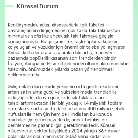
Küresel Durum
Kentleşmedeki artış, aksesuarlarla ilgili tüketici
davranışlarının değişmesine, çok fazla takı takmaktan
minimal ve sofistike ancak şık takı takmaya geçişle
sonuçlanmıştır. Bu gelişme, tek taşlı saplama küpeler,
kolye uçları ve yüzükler için önemli bir talebe yol açmıştır.
Ayrıca, kültürler arası tasarımlardaki artış, mücevher
pazarında popülerlik kazanan son trendlerden biridir.
İtalyan, Avrupa ve Mısır kültürlerinden ilham alan mücevher
talebinin, önümüzdeki yıllarda pazarı yönlendirmesi
beklenmektedir.
Gelişmekte olan ülkede yükselen orta gelirli tüketiciler,
artan satın alma gücü ve yükselen moda trendleri ile
birleştiğinde, dünya genelinde şık takılara olan
talebi artırmaktadır. Her biri yaklaşık 1,4 milyarlık toplam
nüfusları ve orta sınıfa dâhil ortalama 400 milyon şehirli
nüfusları ile hem Çin hem de Hindistan bu konuda
markalar için çekici pazarlardır, ancak her ikisi de
derinlemesine pazar bilgisi gerektirmektedir. Küresel
mücevherat sektör büyüklüğü 2024 yılı için 367 milyar
dolar olarak ölçümlenmiştir. 2033 yılına kadar yıllık