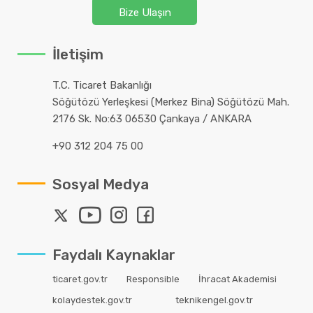
Bize Ulaşın
İletişim
T.C. Ticaret Bakanlığı
Söğütözü Yerleşkesi (Merkez Bina) Söğütözü Mah.
2176 Sk. No:63 06530 Çankaya / ANKARA
+90 312 204 75 00
Sosyal Medya
Faydalı Kaynaklar
ticaret.gov.tr
Responsible
İhracat Akademisi
kolaydestek.gov.tr
teknikengel.gov.tr