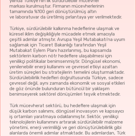
yılında Türkiye’nin ilk sürdürülebilir mücevher
sahiptir. Türkiye'nin "Turquality" programı, marka
markası kurulmuştur. Firmanın mücevherlerinin
potansiyeli olan firmalara global bir marka olma
tamamında %100 geri dönüştürülmüş altın
yolunda finansal kaynak sağlayarak, yerli
ve laboratuvar da üretilmiş pırlantaya yer verilmektedir.
markaların uluslararası pazarlarda rekabet
edebilirliğini artırmayı hedeflemektedir. Ayrıca,
Türkiye, sürdürülebilir kalkınma hedeflerine ulaşmak ve
KOSGEB destekleri, girişimcilerin yenilikçi
küresel iklim değişikliğiyle mücadele etmek amacıyla
tasarımlar geliştirmeleri ve sektördeki ölçeklerini
çeşitli adımlar atmıştır. Avrupa Yeşil Mutabakatı'na uyum
büyütmeleri için çeşitli finansal teşvikler sunarak,
sağlamak için Ticaret Bakanlığı tarafından Yeşil
mücevherat sektöründeki küçük ve orta ölçekli
Mutabakat Eylem Planı hazırlanmış, bu kapsamda
sektörlerin karbon nötr hedeflere ulaşabilmesi için
işletmelerin büyümesine olanak tanımaktadır.
yenilikçi politikalar benimsenmiştir. Döngüsel ekonomi,
Tasarım desteği ile markaların daha özgün ve
yenilenebilir enerji kullanımı ve çevresel etkiyi azaltan
kaliteli ürünler üretmeleri sağlanırken, ölçek
üretim süreçleri bu stratejilerin temelini oluşturmaktadır.
ekonomilerinden faydalanarak daha verimli üretim
Sürdürülebilirlik hedefleri doğrultusunda Türkiye, sadece
süreçlerine geçilmesi mümkün olmaktadır.
çevresel değil, aynı zamanda ekonomik ve sosyal etkileri
Türkiye'nin mücevherat sektöründe rekabetçi
de göz önünde bulunduran bütüncül bir yaklaşım
kalabilmesi ve global arenada daha fazla yer
benimseyerek sektörel dönüşümleri teşvik etmektedir.
edinebilmesi için bu tür desteklerin rolü oldukça
büyüktür.
Türk mücevherat sektörü, bu hedeflere ulaşmak için
Türkiye Cumhuriyeti Ticaret Bakanlığının ilgili
düşük karbon salınımı, döngüsel inovasyon ve kapsayıcı
iş ortamları yaratmaya odaklanmıştır. Sektör, yenilikçi
konular dâhil olmak üzere ihracat desteklerine
teknolojilerin kullanımını artırarak sürdürülebilir malzeme
ulaşmak için
tıklayınız.
yönetimi, enerji verimliliği ve geri dönüştürülebilirlik gibi
Türkiye Cumhuriyeti Sanayi ve Teknoloji
alanlarda önemli adımlar atmaktadır. Bu adımlardan, Türk
Bakanlığının “Ar-Ge ve Tasarım Merkezleri’ teşviki