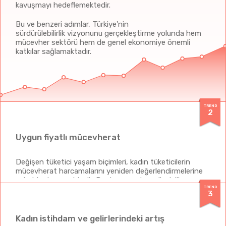
kavuşmayı hedeflemektedir.
Bu ve benzeri adımlar, Türkiye'nin
sürdürülebilirlik vizyonunu gerçekleştirme yolunda hem
mücevher sektörü hem de genel ekonomiye önemli
katkılar sağlamaktadır.
TREND
2
Uygun fiyatlı mücevherat
Değişen tüketici yaşam biçimleri, kadın tüketicilerin
mücevherat harcamalarını yeniden değerlendirmelerine
sebebiyet vermektedir. Bu durum, artan gündelik
kullanım eğilimine ve tüketicinin daha uygun fiyatlı
TREND
3
ürünlere kaymasına, pazarlama jargonu ile bir sepet
değişimine yol açmaktadır. Buna karşılık hem kıymetli
hem de taklit takılarında ortalama birim fiyatı baskısı
Kadın istihdam ve gelirlerindeki artış
yaşanmaktadır.