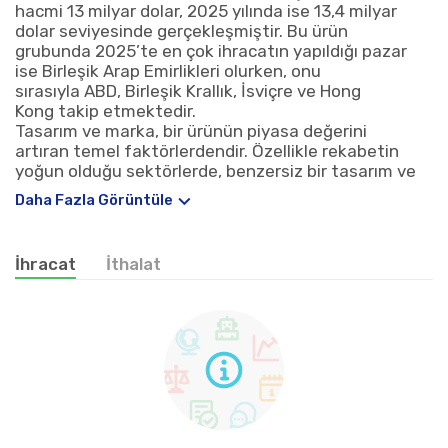
hacmi 13 milyar dolar, 2025 yılında ise 13,4 milyar
dolar seviyesinde gerçekleşmiştir. Bu ürün
grubunda 2025’te en çok ihracatın yapıldığı pazar
ise Birleşik Arap Emirlikleri olurken, onu
sırasıyla ABD, Birleşik Krallık, İsviçre ve Hong
Kong takip etmektedir.
Tasarım ve marka, bir ürünün piyasa değerini
artıran temel faktörlerdendir. Özellikle rekabetin
yoğun olduğu sektörlerde, benzersiz bir tasarım ve
güçlü bir marka kimliği, ürünün rakiplerinden
Daha Fazla Görüntüle
ayrışmasını sağlar. Tasarım, işlevsellik ve estetik
arasında bir denge kurarak tüketici ilgisini
çekerken; marka, sadakati artırarak uzun vadeli
İhracat
İthalat
müşteri bağlılığı sağlar. Bunun yanı sıra, ürünün
pazardaki başarısını sürdürülebilir kılmak için
maliyet yönetimi de büyük önem taşımaktadır. Bu
noktada, büyük ölçekli firmalar, tasarım ve marka
yatırımlarını destekleyen üretim süreçlerini
optimize ederek maliyet avantajı elde etmektedir.
Ölçek ekonomilerinden faydalanan bu firmalar,
birim başına üretim maliyetlerini düşürerek
kârlılıklarını artırma fırsatına sahip olmaktadır.