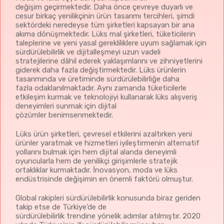
büyüdükçe katma değerin arttığı da
değişim geçirmektedir. Daha önce çevreye duyarlı ve
cesur birkaç yenilikçinin ürün tasarımı tercihleri, şimdi
gözlemlenmektedir.
sektördeki neredeyse tüm şirketleri kapsayan bir ana
Mücevherat sektörü, yüksek katma değerli bir
akıma dönüşmektedir. Lüks mal şirketleri, tüketicilerin
sektör olarak, tasarımın ve markanın öneminin en
taleplerine ve yeni yasal gerekliliklere uyum sağlamak için
belirgin olduğu alanlardan biridir. Özgün tasarımlar,
sürdürülebilirlik ve dijitalleşmeyi uzun vadeli
müşterilere hem duygusal hem de estetik bir bağ
stratejilerine dâhil ederek yaklaşımlarını ve zihniyetlerini
sunarak ürünleri rakipsiz kılar. Bu durum, özellikle
giderek daha fazla değiştirmektedir. Lüks ürünlerin
kişiye özel tasarımlar ve yüksek kaliteli işçilik için
tasarımında ve üretiminde sürdürülebilirliğe daha
geçerlidir. Yine diğer sektörlerde olduğu gibi de
fazla odaklanılmaktadır. Aynı zamanda tüketicilerle
mücevherat sektöründe de ölçek ekonomileri,
etkileşim kurmak ve teknolojiyi kullanarak lüks alışveriş
deneyimleri sunmak için dijital
büyük firmaların maliyet avantajları, verimlilik
çözümler benimsenmektedir.
artışı, daha büyük pazarlama bütçeleri
ve global dağıtım ağları ile küçük ölçekli firmalara
Lüks ürün şirketleri, çevresel etkilerini azaltırken yeni
göre belirgin bir rekabet üstünlüğü sağlamasına
ürünler yaratmak ve hizmetleri iyileştirmenin alternatif
olanak tanır. Bununla birlikte, büyük ölçekli firmalar,
yollarını bulmak için hem dijital alanda deneyimli
Ar-Ge ve tasarım yatırımlarını artırarak yenilikçi ve
oyuncularla hem de yenilikçi girişimlerle stratejik
modüler tasarımlar sunabilir.
ortaklıklar kurmaktadır. İnovasyon, moda ve lüks
Türkiye, mücevherat sektöründe rekabet gücünü
endüstrisinde değişimin en önemli faktörü olmuştur.
artırmak ve global pazarlarda daha güçlü bir
konum elde etmek adına önemli stratejiler
Global rakipleri sürdürülebilirlik konusunda biraz geriden
geliştirmektedir. Bu bağlamda, tasarım ve marka
takip etse de Türkiye’de de
sürdürülebilirlik trendine yönelik adımlar atılmıştır. 2020
odaklı bir yaklaşım benimsemek kritik bir öneme