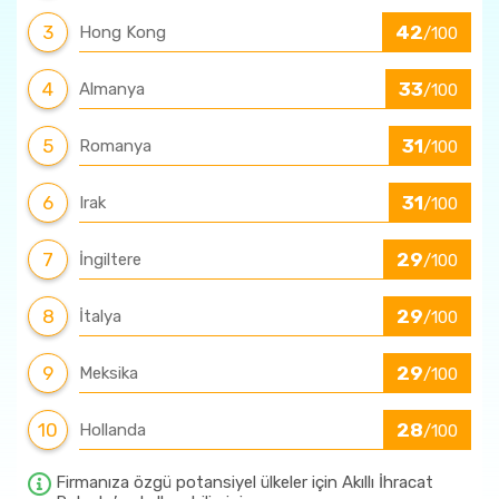
3
42
Hong Kong
/100
4
33
Almanya
/100
5
31
Romanya
/100
6
31
Irak
/100
7
29
İngiltere
/100
8
29
İtalya
/100
9
29
Meksika
/100
10
28
Hollanda
/100
Firmanıza özgü potansiyel ülkeler için Akıllı İhracat