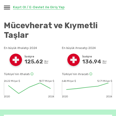
Kayıt Ol / E-Devlet ile Giriş Yap
Mücevherat ve Kıymetli
Taşlar
En büyük ithalatçı 2024
En büyük ihracatçı 2024
İsviçre
İsviçre
125.62
136.94
Milyar
Milyar
Dolar
Dolar
Türkiye’nin ithalatı
Türkiye’nin ihracatı
26.22 Milyar $
18.77 Milyar $
6.46 Milyar $
12.71 Milyar $
2020
2024
2020
2024