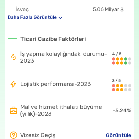
İsveç
5.06 Milyar $
Daha Fazla Görüntüle
Litvanya
4.60 Milyar $
Almanya
4.17 Milyar $
Ticari Cazibe Faktörleri
Ülkenin en fazla ithal ettiği ürünler
İş yapma kolaylığındaki durumu-
4 / 5
2023
85
2.93 Milyar $
87
2.76 Milyar $
3 / 5
Lojistik performansı-2023
27
2.08 Milyar $
84
1.98 Milyar $
Mal ve hizmet ithalatı büyüme
-5.24%
8703
1.78 Milyar $
(yıllık)-2023
Ülkenin en fazla ihraç ettiği ürünler
Vizesiz Geçiş
Görüntüle
85
2.92 Milyar $