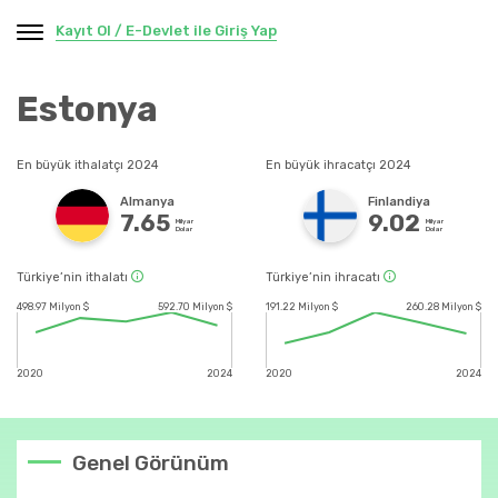
Kayıt Ol / E-Devlet ile Giriş Yap
Estonya
En büyük ithalatçı 2024
En büyük ihracatçı 2024
Almanya
Finlandiya
7.65
9.02
Milyar
Milyar
Dolar
Dolar
Türkiye’nin ithalatı
Türkiye’nin ihracatı
498.97 Milyon $
592.70 Milyon $
191.22 Milyon $
260.28 Milyon $
2020
2024
2020
2024
Genel Görünüm