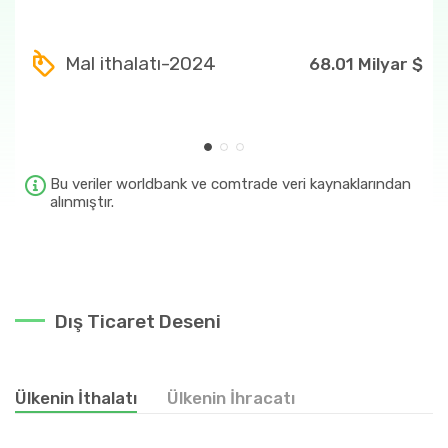
44
2.11 Milyar $
Mal ithalatı-2024
68.01 Milyar $
84
1.71 Milyar $
87
1.68 Milyar $
27
1.55 Milyar $
Bu veriler worldbank ve comtrade veri kaynaklarından
alınmıştır.
Dış Ticaret Deseni
Ülkenin İthalatı
Ülkenin İhracatı