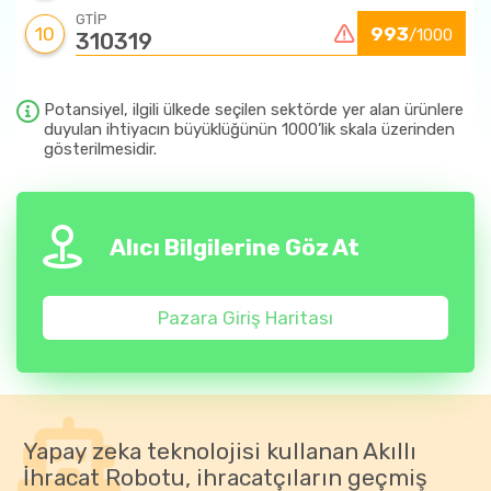
GTİP
10
993
/1000
310319
Potansiyel, ilgili ülkede seçilen sektörde yer alan ürünlere
duyulan ihtiyacın büyüklüğünün 1000’lik skala üzerinden
gösterilmesidir.
Alıcı Bilgilerine Göz At
Pazara Giriş Haritası
Yapay zeka teknolojisi kullanan Akıllı
İhracat Robotu, ihracatçıların geçmiş