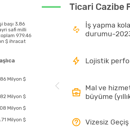
Ticari Cazibe 
şi başı 3.86
İş yapma kola
ri safi milli
durumu-202
 toplam 979.46
on $ ihracat
Lojistik per
aşlıca
.86 Milyon $
Mal ve hizmet
büyüme (yıll
.82 Milyon $
08 Milyon $
.71 Milyon $
Vizesiz Geçiş