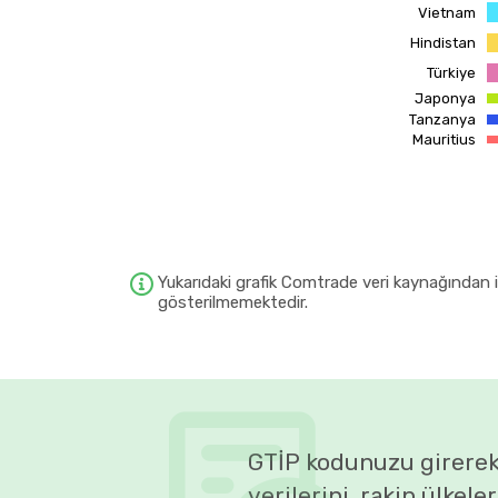
Vietnam
Hindistan
Türkiye
Japonya
Tanzanya
Mauritius
Yukarıdaki grafik Comtrade veri kaynağından ilg
gösterilmemektedir.
GTİP kodunuzu girerek
verilerini, rakip ülkele