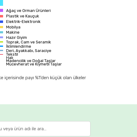
Ağaç ve Orman Ürünleri
Plastik ve Kauçuk
Elektrik-Elektronik
Mobilya
Makine
Hazır Giyim
Toprak, Cam ve Seramik
İklimlendirme
Deri, Ayakkabı, Saraciye
Tekstil
Halı
Madencilik ve Doğal Taşlar
Mücevherat ve Kıymetli Taşlar
ke içerisinde payı %1'den küçük olan ülkeler