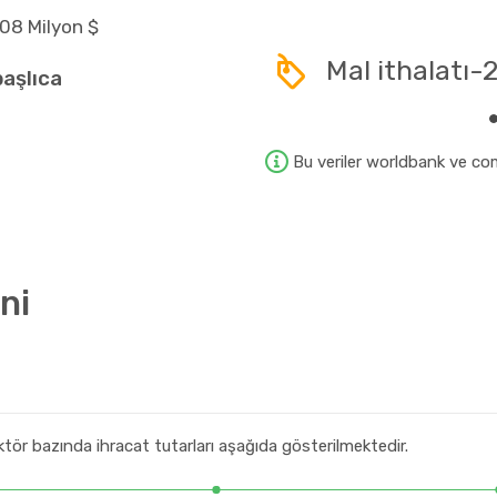
08 Milyon $
Mal ithalatı-
başlıca
.45 Milyon $
Bu veriler worldbank ve com
.01 Milyon $
.15 Milyon $
.91 Milyon $
ni
.80 Milyon $
ttiği ürünler
.27 Milyon $
ektör bazında ihracat tutarları aşağıda gösterilmektedir.
.68 Milyon $