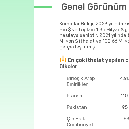
Genel Görünüm
Komorlar Birliği, 2023 yılında ki
Bin $ ve toplam 1.35 Milyar $ gay
hasılaya sahiptir. 2021 yılında
Milyon $ ithalat ve 102.66 Mily
gerçekleştirmiştir.
En çok ithalat yapılan b
ülkeler
Birleşik Arap
431
Emirlikleri
Fransa
110
Pakistan
95.
Çin Halk
63
Cumhuriyeti