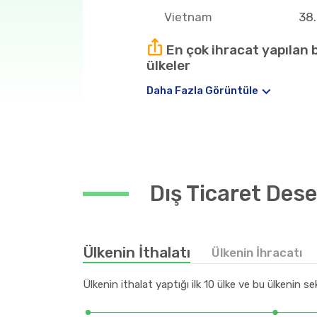
Vietnam
38.
En çok ihracat yapılan 
ülkeler
Daha Fazla Görüntüle
Hindistan
25
Tanzanya
22
Fransa
20
ABD
5
Dış Ticaret Dese
Madagaskar
4
Ülkenin en fazla ithal e
Ülkenin İthalatı
Ülkenin İhracatı
27
103
Ülkenin ithalat yaptığı ilk 10 ülke ve bu ülkenin s
2710
102