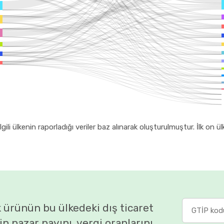
ili ülkenin raporladığı veriler baz alınarak oluşturulmuştur. İlk on ül
 ürünün bu ülkedeki dış ticaret
rin pazar payını, vergi oranlarını,