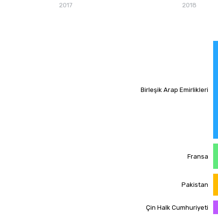
2017
2018
271019
76
87
34
10
33.
Ülkenin en fazla ihraç e
9
18
Birleşik Arap Emirlikleri
090710
13
907
13
33
6
Fransa
3301
6
Pakistan
Çin Halk Cumhuriyeti