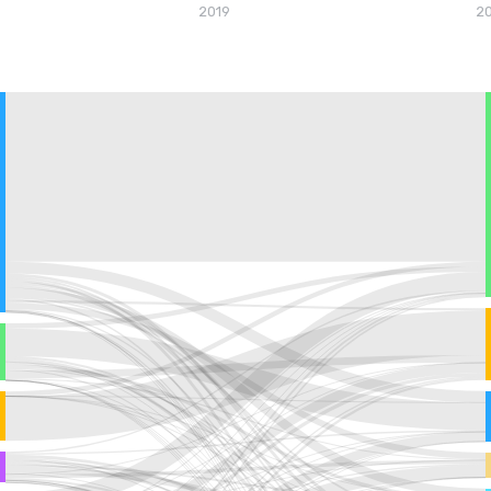
2019
2
.41 Milyon $
.99 Milyon $
88 Milyon $
ttiği ürünler
.07 Milyon $
.42 Milyon $
.42 Milyon $
.17 Milyon $
.14 Milyon $