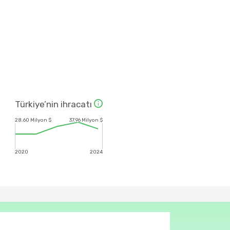
Türkiye’nin ihracatı
28.60 Milyon $
37.96 Milyon $
2020
2024