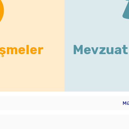
işmeler
Mevzuat 
Mü