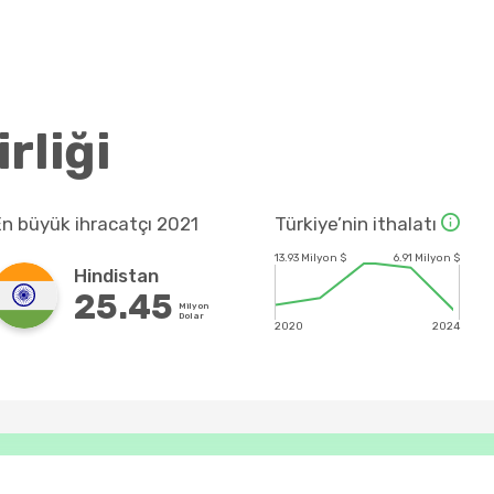
rliği
En büyük ihracatçı 2021
Türkiye’nin ithalatı
13.93 Milyon $
6.91 Milyon $
Hindistan
25.45
Milyon
Dolar
2020
2024