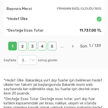
FİRMANIN BAĞLI OLDUĞU İBGS
11.737,00 TL
1
/
139
...
>
Son
1
2
3
4
5
20
Sayfada
sonuç göster
*Hedef Ülke: Bakanlıkça yurt dışı fuarlar için belirlenen hedef
ülkeler her takvim yılı başlangıcında Bakanlık resmi web
sayfasında ilan edilmekte olup, bu fuarlar için destek oranı
ilave 20 puandır.
*Desteğe Esas Tutar: Desteğe esas tutar, yurt dışı fuar
katılımı kapsamındaki yer kirası, nakliye, ulaşım ve standa
ilişkin giderlere karşılık olarak yaklaşık toplam maliyetin hedef