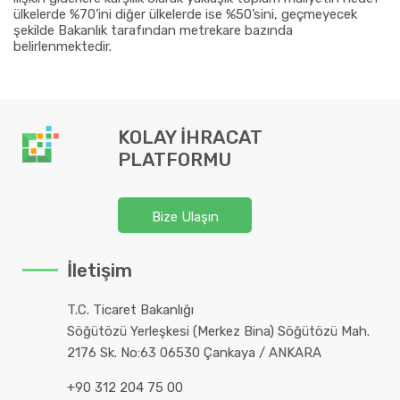
ülkelerde %70’ini diğer ülkelerde ise %50’sini, geçmeyecek
şekilde Bakanlık tarafından metrekare bazında
belirlenmektedir.
KOLAY İHRACAT
PLATFORMU
Bize Ulaşın
İletişim
T.C. Ticaret Bakanlığı
Söğütözü Yerleşkesi (Merkez Bina) Söğütözü Mah.
2176 Sk. No:63 06530 Çankaya / ANKARA
+90 312 204 75 00