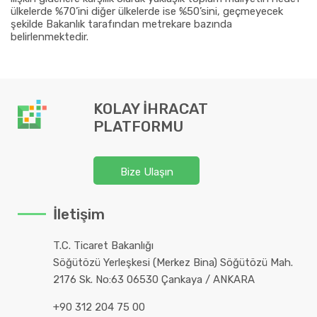
ülkelerde %70’ini diğer ülkelerde ise %50’sini, geçmeyecek
şekilde Bakanlık tarafından metrekare bazında
belirlenmektedir.
KOLAY İHRACAT
PLATFORMU
Bize Ulaşın
İletişim
T.C. Ticaret Bakanlığı
Söğütözü Yerleşkesi (Merkez Bina) Söğütözü Mah.
2176 Sk. No:63 06530 Çankaya / ANKARA
+90 312 204 75 00