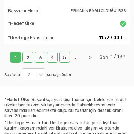
FİRMANIN BAĞLI OLDUĞU İBGS
11.737,00 TL
1
/
139
...
>
Son
1
2
3
4
5
20
Sayfada
sonuç göster
*Hedef Ülke: Bakanlıkça yurt dışı fuarlar için belirlenen hedef
ülkeler her takvim yılı başlangıcında Bakanlık resmi web
sayfasında ilan edilmekte olup, bu fuarlar için destek oranı
ilave 20 puandır.
*Desteğe Esas Tutar: Desteğe esas tutar, yurt dışı fuar
katılımı kapsamındaki yer kirası, nakliye, ulaşım ve standa
ilişkin giderlere karşılık olarak yaklaşık toplam maliyetin hedef