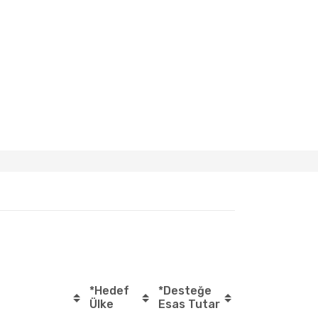
*Hedef
*Desteğe
Ülke
Esas Tutar