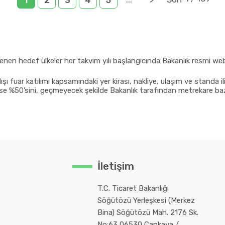
1
2
3
4
5
irlenen hedef ülkeler her takvim yılı başlangıcında Bakanlık resmi we
fuar katılımı kapsamındaki yer kirası, nakliye, ulaşım ve standa iliş
 ise %50’sini, geçmeyecek şekilde Bakanlık tarafından metrekare ba
İletişim
T.C. Ticaret Bakanlığı
Söğütözü Yerleşkesi (Merkez
Bina) Söğütözü Mah. 2176 Sk.
No:63 06530 Çankaya /