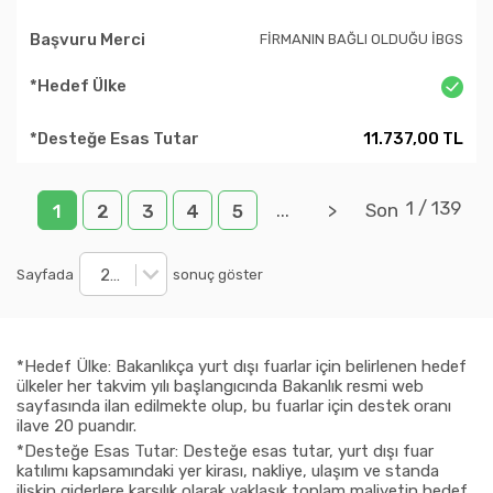
FİRMANIN BAĞLI OLDUĞU İBGS
11.737,00 TL
1
/
139
...
>
Son
1
2
3
4
5
20
Sayfada
sonuç göster
*Hedef Ülke: Bakanlıkça yurt dışı fuarlar için belirlenen hedef
ülkeler her takvim yılı başlangıcında Bakanlık resmi web
sayfasında ilan edilmekte olup, bu fuarlar için destek oranı
ilave 20 puandır.
*Desteğe Esas Tutar: Desteğe esas tutar, yurt dışı fuar
katılımı kapsamındaki yer kirası, nakliye, ulaşım ve standa
ilişkin giderlere karşılık olarak yaklaşık toplam maliyetin hedef