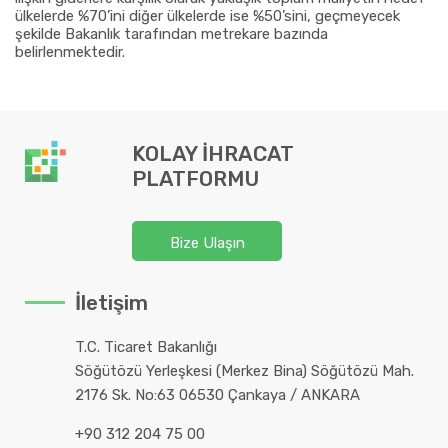
ülkelerde %70’ini diğer ülkelerde ise %50’sini, geçmeyecek
şekilde Bakanlık tarafından metrekare bazında
belirlenmektedir.
KOLAY İHRACAT
PLATFORMU
Bize Ulaşın
İletişim
T.C. Ticaret Bakanlığı
Söğütözü Yerleşkesi (Merkez Bina) Söğütözü Mah.
2176 Sk. No:63 06530 Çankaya / ANKARA
+90 312 204 75 00