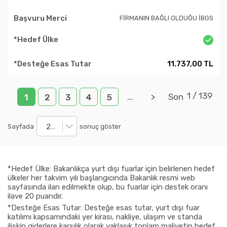
FİRMANIN BAĞLI OLDUĞU İBGS
11.737,00 TL
1
/
139
...
>
Son
1
2
3
4
5
20
Sayfada
sonuç göster
*Hedef Ülke: Bakanlıkça yurt dışı fuarlar için belirlenen hedef
ülkeler her takvim yılı başlangıcında Bakanlık resmi web
sayfasında ilan edilmekte olup, bu fuarlar için destek oranı
ilave 20 puandır.
*Desteğe Esas Tutar: Desteğe esas tutar, yurt dışı fuar
katılımı kapsamındaki yer kirası, nakliye, ulaşım ve standa
ilişkin giderlere karşılık olarak yaklaşık toplam maliyetin hedef