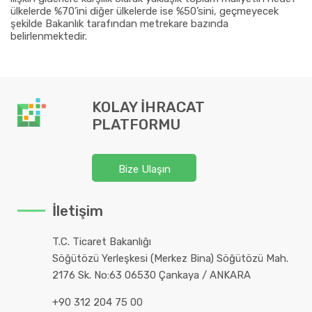
ülkelerde %70’ini diğer ülkelerde ise %50’sini, geçmeyecek
şekilde Bakanlık tarafından metrekare bazında
belirlenmektedir.
KOLAY İHRACAT
PLATFORMU
Bize Ulaşın
İletişim
T.C. Ticaret Bakanlığı
Söğütözü Yerleşkesi (Merkez Bina) Söğütözü Mah.
2176 Sk. No:63 06530 Çankaya / ANKARA
+90 312 204 75 00