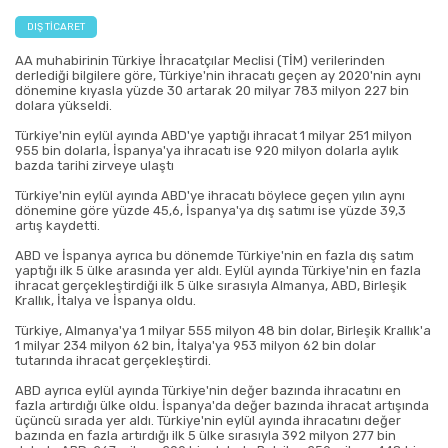
DIŞ TICARET
AA muhabirinin Türkiye İhracatçılar Meclisi (TİM) verilerinden
derlediği bilgilere göre, Türkiye'nin ihracatı geçen ay 2020'nin aynı
dönemine kıyasla yüzde 30 artarak 20 milyar 783 milyon 227 bin
dolara yükseldi.
Türkiye'nin eylül ayında ABD'ye yaptığı ihracat 1 milyar 251 milyon
955 bin dolarla, İspanya'ya ihracatı ise 920 milyon dolarla aylık
bazda tarihi zirveye ulaştı
Türkiye'nin eylül ayında ABD'ye ihracatı böylece geçen yılın aynı
dönemine göre yüzde 45,6, İspanya'ya dış satımı ise yüzde 39,3
artış kaydetti.
ABD ve İspanya ayrıca bu dönemde Türkiye'nin en fazla dış satım
yaptığı ilk 5 ülke arasında yer aldı. Eylül ayında Türkiye'nin en fazla
ihracat gerçekleştirdiği ilk 5 ülke sırasıyla Almanya, ABD, Birleşik
Krallık, İtalya ve İspanya oldu.
Türkiye, Almanya'ya 1 milyar 555 milyon 48 bin dolar, Birleşik Krallık'a
1 milyar 234 milyon 62 bin, İtalya'ya 953 milyon 62 bin dolar
tutarında ihracat gerçekleştirdi.
ABD ayrıca eylül ayında Türkiye'nin değer bazında ihracatını en
fazla artırdığı ülke oldu. İspanya'da değer bazında ihracat artışında
üçüncü sırada yer aldı. Türkiye'nin eylül ayında ihracatını değer
bazında en fazla artırdığı ilk 5 ülke sırasıyla 392 milyon 277 bin