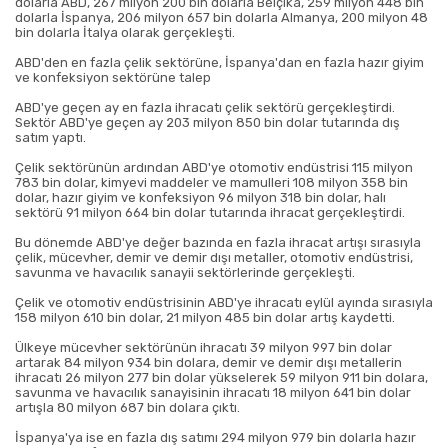
dolarla ABD, 267 milyon 200 bin dolarla Belçika, 259 milyon 448 bin
dolarla İspanya, 206 milyon 657 bin dolarla Almanya, 200 milyon 48
bin dolarla İtalya olarak gerçekleşti.
ABD'den en fazla çelik sektörüne, İspanya'dan en fazla hazır giyim
ve konfeksiyon sektörüne talep
ABD'ye geçen ay en fazla ihracatı çelik sektörü gerçekleştirdi.
Sektör ABD'ye geçen ay 203 milyon 850 bin dolar tutarında dış
satım yaptı.
Çelik sektörünün ardından ABD'ye otomotiv endüstrisi 115 milyon
783 bin dolar, kimyevi maddeler ve mamulleri 108 milyon 358 bin
dolar, hazır giyim ve konfeksiyon 96 milyon 318 bin dolar, halı
sektörü 91 milyon 664 bin dolar tutarında ihracat gerçekleştirdi.
Bu dönemde ABD'ye değer bazında en fazla ihracat artışı sırasıyla
çelik, mücevher, demir ve demir dışı metaller, otomotiv endüstrisi,
savunma ve havacılık sanayii sektörlerinde gerçekleşti.
Çelik ve otomotiv endüstrisinin ABD'ye ihracatı eylül ayında sırasıyla
158 milyon 610 bin dolar, 21 milyon 485 bin dolar artış kaydetti.
Ülkeye mücevher sektörünün ihracatı 39 milyon 997 bin dolar
artarak 84 milyon 934 bin dolara, demir ve demir dışı metallerin
ihracatı 26 milyon 277 bin dolar yükselerek 59 milyon 911 bin dolara,
savunma ve havacılık sanayisinin ihracatı 18 milyon 641 bin dolar
artışla 80 milyon 687 bin dolara çıktı.
İspanya'ya ise en fazla dış satımı 294 milyon 979 bin dolarla hazır