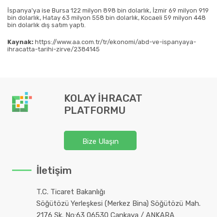
İspanya'ya ise Bursa 122 milyon 898 bin dolarlık, İzmir 69 milyon 919
bin dolarlık, Hatay 63 milyon 558 bin dolarlık, Kocaeli 59 milyon 448
bin dolarlık dış satım yaptı.
Kaynak:
https://www.aa.com.tr/tr/ekonomi/abd-ve-ispanyaya-
ihracatta-tarihi-zirve/2384145
KOLAY İHRACAT
PLATFORMU
Bize Ulaşın
İletişim
T.C. Ticaret Bakanlığı
Söğütözü Yerleşkesi (Merkez Bina) Söğütözü Mah.
2176 Sk. No:63 06530 Çankaya / ANKARA