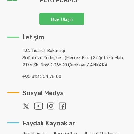
PLATFORMU
Bize Ulaşın
İletişim
T.C. Ticaret Bakanlığı
Söğütözü Yerleşkesi (Merkez Bina) Söğütözü Mah.
2176 Sk. No:63 06530 Çankaya / ANKARA
+90 312 204 75 00
Sosyal Medya
Faydalı Kaynaklar
ticaret.gov.tr
Responsible
İhracat Akademisi