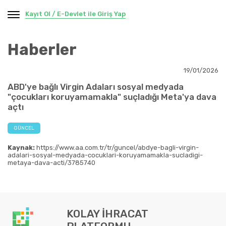
Kayıt Ol / E-Devlet ile Giriş Yap
Haberler
19/01/2026
ABD'ye bağlı Virgin Adaları sosyal medyada
"çocukları koruyamamakla" suçladığı Meta'ya dava
açtı
GÜNCEL
Kaynak:
https://www.aa.com.tr/tr/guncel/abdye-bagli-virgin-
adalari-sosyal-medyada-cocuklari-koruyamamakla-sucladigi-
metaya-dava-acti/3785740
KOLAY İHRACAT