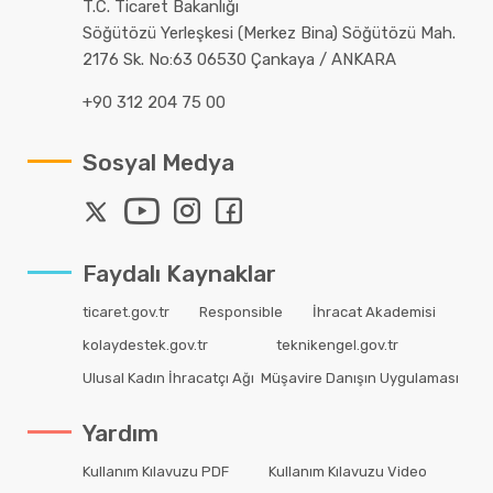
T.C. Ticaret Bakanlığı
Söğütözü Yerleşkesi (Merkez Bina) Söğütözü Mah.
2176 Sk. No:63 06530 Çankaya / ANKARA
+90 312 204 75 00
Sosyal Medya
Faydalı Kaynaklar
ticaret.gov.tr
Responsible
İhracat Akademisi
kolaydestek.gov.tr
teknikengel.gov.tr
Ulusal Kadın İhracatçı Ağı
Müşavire Danışın Uygulaması
Yardım
Kullanım Kılavuzu PDF
Kullanım Kılavuzu Video