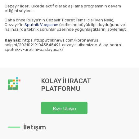
Cezayir lideri, ülkede aktif olarak aşılama programının devam
ettiğini söyledi.
Daha önce Rusya'nın Cezayir Ticaret Temsilcisi İvan Naliç,
Cezayir'in
Sputnik V aşısının
üretimine büyük ilgi duyduğunu ve
halihazırda teknik sorunlar üzerinde yoğunlaştıklarını söylemişti.
Kaynak:
https://tr.sputniknews.com/koronavirus-
salgini/202102191043845491-cezayir-ulkemizde-6-ay-sonra-
sputnik-v-uretimi-baslayacak/
KOLAY İHRACAT
PLATFORMU
Bize Ulaşın
İletişim