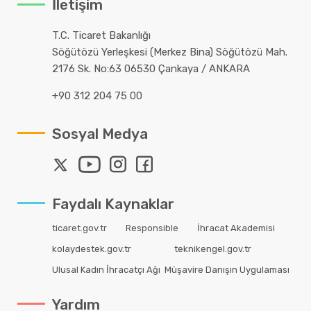
İletişim
T.C. Ticaret Bakanlığı
Söğütözü Yerleşkesi (Merkez Bina) Söğütözü Mah.
2176 Sk. No:63 06530 Çankaya / ANKARA
+90 312 204 75 00
Sosyal Medya
Faydalı Kaynaklar
ticaret.gov.tr
Responsible
İhracat Akademisi
kolaydestek.gov.tr
teknikengel.gov.tr
Ulusal Kadın İhracatçı Ağı
Müşavire Danışın Uygulaması
Yardım