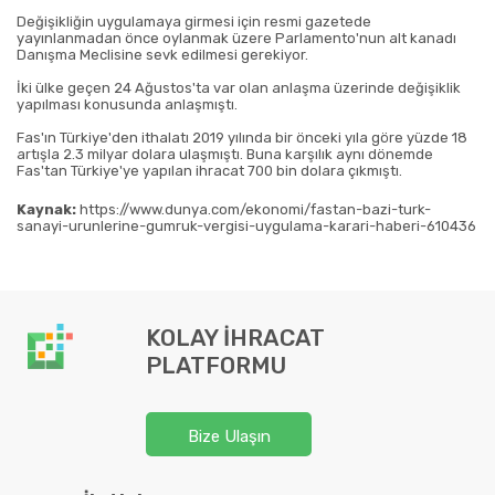
Değişikliğin uygulamaya girmesi için resmi gazetede
yayınlanmadan önce oylanmak üzere Parlamento'nun alt kanadı
Danışma Meclisine sevk edilmesi gerekiyor.
İki ülke geçen 24 Ağustos'ta var olan anlaşma üzerinde değişiklik
yapılması konusunda anlaşmıştı.
Fas'ın Türkiye'den ithalatı 2019 yılında bir önceki yıla göre yüzde 18
artışla 2.3 milyar dolara ulaşmıştı. Buna karşılık aynı dönemde
Fas'tan Türkiye'ye yapılan ihracat 700 bin dolara çıkmıştı.
Kaynak:
https://www.dunya.com/ekonomi/fastan-bazi-turk-
sanayi-urunlerine-gumruk-vergisi-uygulama-karari-haberi-610436
KOLAY İHRACAT
PLATFORMU
Bize Ulaşın