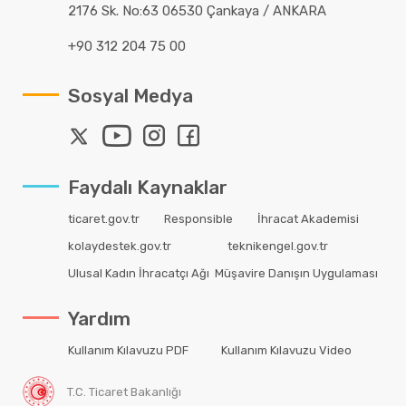
2176 Sk. No:63 06530 Çankaya / ANKARA
+90 312 204 75 00
Sosyal Medya
Faydalı Kaynaklar
ticaret.gov.tr
Responsible
İhracat Akademisi
kolaydestek.gov.tr
teknikengel.gov.tr
Ulusal Kadın İhracatçı Ağı
Müşavire Danışın Uygulaması
Yardım
Kullanım Kılavuzu PDF
Kullanım Kılavuzu Video
T.C. Ticaret Bakanlığı