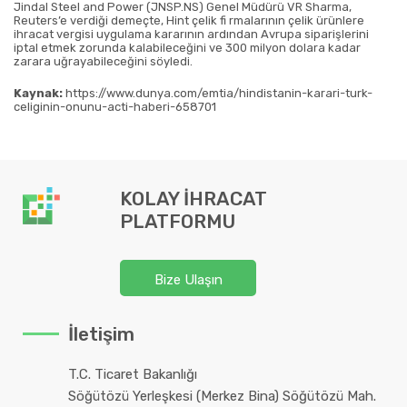
Jindal Steel and Power (JNSP.NS) Genel Müdürü VR Sharma,
Reuters’e verdiği demeçte, Hint çelik fi rmalarının çelik ürünlere
ihracat vergisi uygulama kararının ardından Avrupa siparişlerini
iptal etmek zorunda kalabileceğini ve 300 milyon dolara kadar
zarara uğrayabileceğini söyledi.
Kaynak:
https://www.dunya.com/emtia/hindistanin-karari-turk-
celiginin-onunu-acti-haberi-658701
KOLAY İHRACAT
PLATFORMU
Bize Ulaşın
İletişim
T.C. Ticaret Bakanlığı
Söğütözü Yerleşkesi (Merkez Bina) Söğütözü Mah.