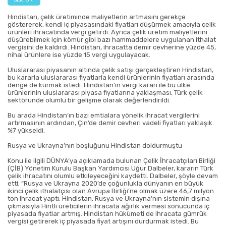
SEKTÖR
Hindistan, çelik üretiminde maliyetlerin artmasını gerekçe
göstererek, kendi iç piyasasındaki fiyatları düşürmek amacıyla çelik
ürünleri ihracatında vergi getirdi. Ayrıca çelik üretim maliyetlerini
düşürebilmek için kömür gibi bazı hammaddelere uygulanan ithalat
vergisini de kaldırdı. Hindistan, ihracatta demir cevherine yüzde 45,
nihai ürünlere ise yüzde 15 vergi uygulayacak.
Uluslararası piyasanın altında çelik satışı gerçekleştiren Hindistan,
bu kararla uluslararası fiyatlarla kendi ürünlerinin fiyatları arasında
denge de kurmak istedi. Hindistan’ın vergi kararı ile bu ülke
ürünlerinin uluslararası piyasa fiyatlarına yaklaşması, Türk çelik
sektöründe olumlu bir gelişme olarak değerlendirildi.
Bu arada Hindistan’ın bazı emtialara yönelik ihracat vergilerini
artırmasının ardından, Çin’de demir cevheri vadeli fiyatları yaklaşık
%7 yükseldi.
Rusya ve Ukrayna’nın boşluğunu Hindistan doldurmuştu
Konu ile ilgili DÜNYA’ya açıklamada bulunan Çelik İhracatçıları Birliği
(ÇİB) Yönetim Kurulu Başkan Yardımcısı Uğur Dalbeler, kararın Türk
çelik ihracatını olumlu etkileyeceğini kaydetti. Dalbeler, şöyle devam
etti; “Rusya ve Ukrayna 2020’de çoğunlukla dünyanın en büyük
ikinci çelik ithalatçısı olan Avrupa Birliği’ne olmak üzere 46,7 milyon
ton ihracat yaptı. Hindistan, Rusya ve Ukrayna’nın sistemin dışına
çıkmasıyla Hintli üreticilerin ihracata ağırlık vermesi sonucunda iç
piyasada fiyatlar artmış. Hindistan hükümeti de ihracata gümrük
vergisi getirerek iç piyasada fiyat artışını durdurmak istedi. Bu