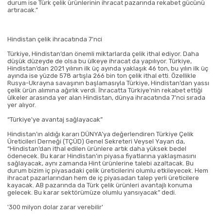
durum ise Türk çelik ürünlerinin ihracat pazarında rekabet gücünü
artıracak.”
Hindistan çelik ihracatında 7’nci
Türkiye, Hindistan’dan önemli miktarlarda çelik ithal ediyor. Daha
düşük düzeyde de olsa bu ülkeye ihracat da yapılıyor. Türkiye,
Hindistan’dan 2021 yılının ilk üç ayında yaklaşık 46 ton, bu yılın ilk üç
ayında ise yüzde 578 artışla 266 bin ton çelik ithal etti. Özellikle
Rusya-Ukrayna savaşının başlamasıyla Türkiye, Hindistan’dan yassı
çelik ürün alımına ağırlık verdi. İhracatta Türkiye’nin rekabet ettiği
ülkeler arasında yer alan Hindistan, dünya ihracatında 7’nci sırada
yer alıyor.
“Türkiye'ye avantaj sağlayacak”
Hindistan’ın aldığı kararı DÜNYA’ya değerlendiren Türkiye Çelik
Üreticileri Derneği (TÇÜD) Genel Sekreteri Veysel Yayan da,
“Hindistan’dan ithal edilen ürünlere artık daha yüksek bedel
ödenecek. Bu karar Hindistan’ın piyasa fiyatlarına yaklaşmasını
sağlayacak, aynı zamanda Hint ürünlerine talebi azaltacak. Bu
durum bizim iç piyasadaki çelik üreticilerini olumlu etkileyecek. Hem
ihracat pazarlarından hem de iç piyasadan talep yerli üreticilere
kayacak. AB pazarında da Türk çelik ürünleri avantajlı konuma
gelecek. Bu karar sektörümüze olumlu yansıyacak” dedi.
'300 milyon dolar zarar verebilir'