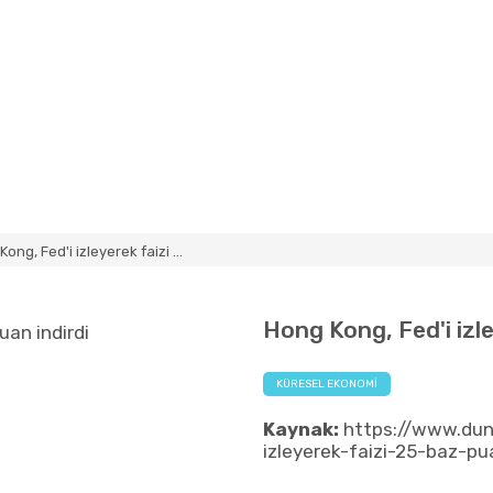
ong, Fed'i izleyerek faizi ...
Hong Kong, Fed'i izle
KÜRESEL EKONOMI
Kaynak:
https://www.du
izleyerek-faizi-25-baz-pu