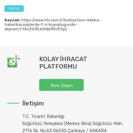
GÜNCEL
Kaynak:
https://www.ntv.com.tr/turkiye/son-dakika-
haberikarayiplerde-7-6-buyuklugunde-
deprem,YYAs3tURLkSMjefRnffJqQ
KOLAY İHRACAT
PLATFORMU
Bize Ulaşın
İletişim
T.C. Ticaret Bakanlığı
Söğütözü Yerleşkesi (Merkez Bina) Söğütözü Mah.
2176 Sk. No:63 06530 Çankaya / ANKARA