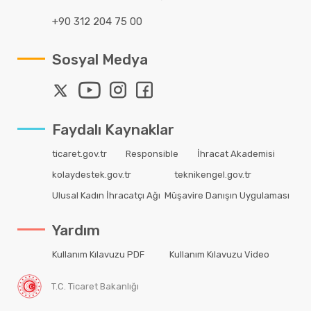
+90 312 204 75 00
Sosyal Medya
Faydalı Kaynaklar
ticaret.gov.tr
Responsible
İhracat Akademisi
kolaydestek.gov.tr
teknikengel.gov.tr
Ulusal Kadın İhracatçı Ağı
Müşavire Danışın Uygulaması
Yardım
Kullanım Kılavuzu PDF
Kullanım Kılavuzu Video
T.C. Ticaret Bakanlığı