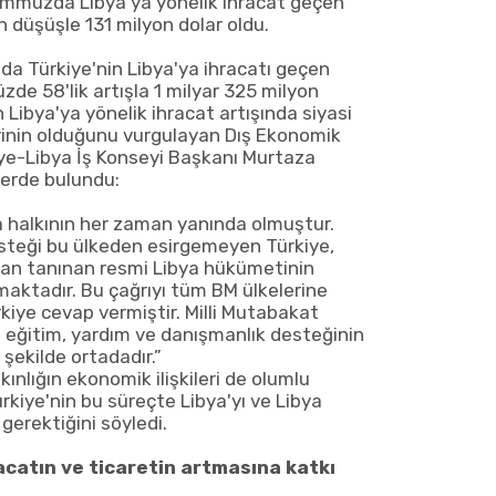
emmuzda Libya'ya yönelik ihracat geçen
n düşüşle 131 milyon dolar oldu.
nda Türkiye'nin Libya'ya ihracatı geçen
zde 58'lik artışla 1 milyar 325 milyon
n Libya'ya yönelik ihracat artışında siyasi
yerinin olduğunu vurgulayan Dış Ekonomik
kiye-Libya İş Konseyi Başkanı Murtaza
lerde bulundu:
ya halkının her zaman yanında olmuştur.
steği bu ülkeden esirgemeyen Türkiye,
ndan tanınan resmi Libya hükümetinin
nmaktadır. Bu çağrıyı tüm BM ülkelerine
iye cevap vermiştir. Milli Mutabakat
 eğitim, yardım ve danışmanlık desteğinin
 şekilde ortadadır.”
akınlığın ekonomik ilişkileri de olumlu
rkiye'nin bu süreçte Libya'yı ve Libya
gerektiğini söyledi.
acatın ve ticaretin artmasına katkı