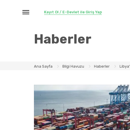
Kayıt Ol / E-Devlet ile Giriş Yap
Haberler
Ana Sayfa
Bilgi Havuzu
Haberler
Libya'