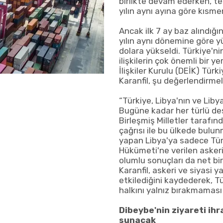
birlikte devam ederken, t
yılın aynı ayına göre kısme
Ancak ilk 7 ay baz alındığı
yılın aynı dönemine göre yü
dolara yükseldi. Türkiye'ni
ilişkilerin çok önemli bir 
İlişkiler Kurulu (DEİK) Tür
Karanfil, şu değerlendirme
“Türkiye, Libya'nın ve Lib
Bugüne kadar her türlü de
Birleşmiş Milletler tarafı
çağrısı ile bu ülkede bulu
yapan Libya'ya sadece Türk
Hükümeti'ne verilen askeri
olumlu sonuçları da net bir
Karanfil, askeri ve siyasi y
etkilediğini kaydederek, Tü
halkını yalnız bırakmaması 
Dibeybe'nin ziyareti ihr
sunacak