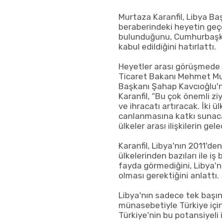
Murtaza Karanfil, Libya B
beraberindeki heyetin geç
bulunduğunu, Cumhurbaşka
kabul edildiğini hatırlattı.
Heyetler arası görüşmede H
Ticaret Bakanı Mehmet Mu
Başkanı Şahap Kavcıoğlu'
Karanfil, “Bu çok önemli ziy
ve ihracatı artıracak. İki 
canlanmasına katkı sunac
ülkeler arası ilişkilerin g
Karanfil, Libya'nın 2011'
ülkelerinden bazıları ile iş 
fayda görmediğini, Libya'n
olması gerektiğini anlattı.
Libya'nın sadece tek başına
münasebetiyle Türkiye için
Türkiye'nin bu potansiyeli 