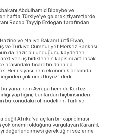
aşbakanı Abdulhamid Dibeybe ve
en hafta Türkiye'ye gelerek ziyaretlerde
nı Recep Tayyip Erdoğan tarafından
azine ve Maliye Bakanı Lütfi Elvan,
ş ve Türkiye Cumhuriyet Merkez Bankası
nun da hazır bulunduğunu kaydeden
aret yeni iş birliklerinin kapısını artıracak
ülke arasındaki ticaretin daha da
ak. Hem siyasi hem ekonomik anlamda
eleceğinden çok umutluyuz” dedi.
den bu yana hem Avrupa hem de Körfez
birliği yaptığını, bunlardan hiçbirisinden
ın bu konudaki rol modelinin Türkiye
 değil Afrika'ya açılan bir kapı olması
 çok önemli olduğunu vurgulayan Karanfil,
iyi değerlendirmesi gerektiğini sözlerine