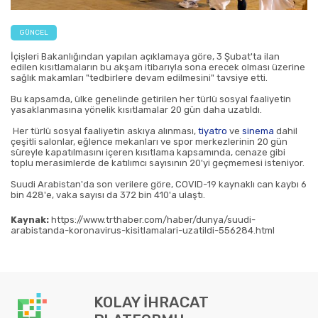
GÜNCEL
İçişleri Bakanlığından yapılan açıklamaya göre, 3 Şubat'ta ilan
edilen kısıtlamaların bu akşam itibarıyla sona erecek olması üzerine
sağlık makamları "tedbirlere devam edilmesini" tavsiye etti.
Bu kapsamda, ülke genelinde getirilen her türlü sosyal faaliyetin
yasaklanmasına yönelik kısıtlamalar 20 gün daha uzatıldı.
Her türlü sosyal faaliyetin askıya alınması,
tiyatro
ve
sinema
dahil
çeşitli salonlar, eğlence mekanları ve spor merkezlerinin 20 gün
süreyle kapatılmasını içeren kısıtlama kapsamında, cenaze gibi
toplu merasimlerde de katılımcı sayısının 20'yi geçmemesi isteniyor.
Suudi Arabistan'da son verilere göre, COVID-19 kaynaklı can kaybı 6
bin 428'e, vaka sayısı da 372 bin 410'a ulaştı.
Kaynak:
https://www.trthaber.com/haber/dunya/suudi-
arabistanda-koronavirus-kisitlamalari-uzatildi-556284.html
KOLAY İHRACAT