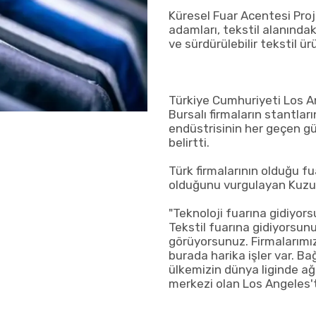
Küresel Fuar Acentesi Proj
adamları, tekstil alanında
ve sürdürülebilir tekstil ürü
Türkiye Cumhuriyeti Los 
Bursalı firmaların stantları
endüstrisinin her geçen gün 
belirtti.
Türk firmalarının olduğu fu
olduğunu vurgulayan Kuzum
"Teknoloji fuarına gidiyorsu
Tekstil fuarına gidiyorsunu
görüyorsunuz. Firmalarımız
burada harika işler var. Bağ
ülkemizin dünya liginde ağı
merkezi olan Los Angeles't