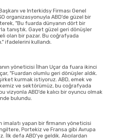
Başkanı ve Interkidsy Firması Genel
SO organizasyonuyla ABD'de güzel bir
irterek, "Bu fuarda dünyanın dört bir
la tanıştık. Gayet güzel geri dönüşler
eli olan bir pazar. Bu coğrafyada
" ifadelerini kullandı.
nın yöneticisi İlhan Uçar da fuara ikinci
Uçar, "Fuardan olumlu geri dönüşler aldık.
şirket kurmak istiyoruz. ABD, emek ve
 Ülkemiz ve sektörümüz, bu coğrafyada
 bu vizyonla ABD'de kalıcı bir oyuncu olmak
inde bulundu.
 imalatı yapan bir firmanın yöneticisi
giltere, Portekiz ve Fransa gibi Avrupa
z. İlk defa ABD'ye geldik. Alıcılardan