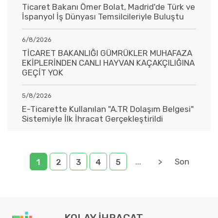
Ticaret Bakanı Ömer Bolat, Madrid'de Türk ve
İspanyol İş Dünyası Temsilcileriyle Buluştu
6/8/2026
TİCARET BAKANLIĞI GÜMRÜKLER MUHAFAZA
EKİPLERİNDEN CANLI HAYVAN KAÇAKÇILIĞINA
GEÇİT YOK
5/8/2026
E-Ticarette Kullanılan "A.TR Dolaşım Belgesi"
Sistemiyle İlk İhracat Gerçekleştirildi
...
>
Son
1
2
3
4
5
KOLAY İHRACAT