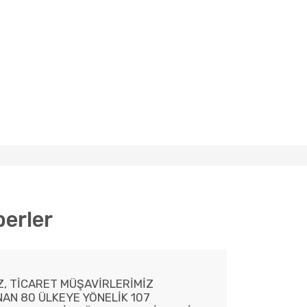
erler
Z, TİCARET MÜŞAVİRLERİMİZ
AN 80 ÜLKEYE YÖNELİK 107