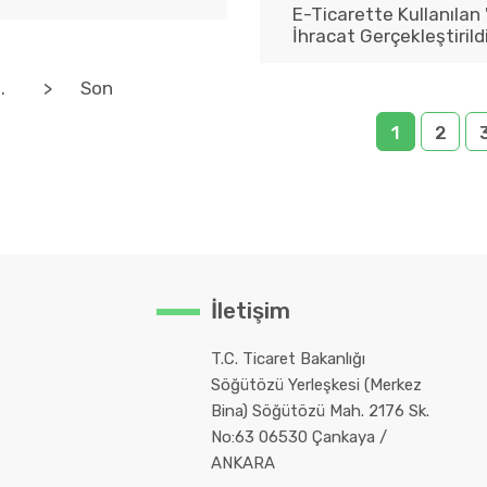
E-Ticarette Kullanılan 
İhracat Gerçekleştirild
..
>
Son
1
2
İletişim
T.C. Ticaret Bakanlığı
Söğütözü Yerleşkesi (Merkez
Bina) Söğütözü Mah. 2176 Sk.
No:63 06530 Çankaya /
ANKARA