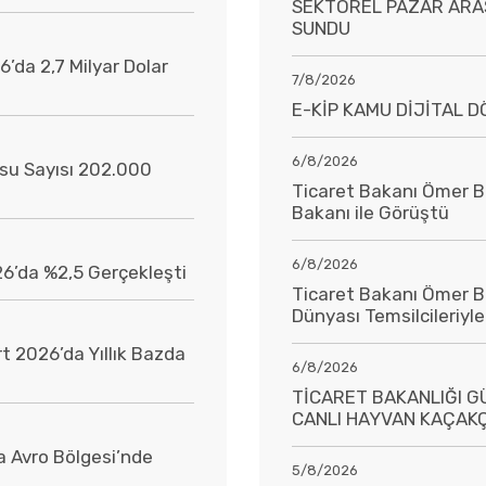
SEKTÖREL PAZAR ARAŞ
SUNDU
’da 2,7 Milyar Dolar
7/8/2026
E-KİP KAMU DİJİTAL 
6/8/2026
usu Sayısı 202.000
Ticaret Bakanı Ömer B
Bakanı ile Görüştü
6/8/2026
26’da %2,5 Gerçekleşti
Ticaret Bakanı Ömer Bo
Dünyası Temsilcileriyl
t 2026’da Yıllık Bazda
6/8/2026
TİCARET BAKANLIĞI 
CANLI HAYVAN KAÇAKÇ
 Avro Bölgesi’nde
5/8/2026