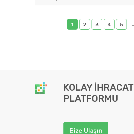
.
1
2
3
4
5
KOLAY İHRACAT
PLATFORMU
Bize Ulaşın