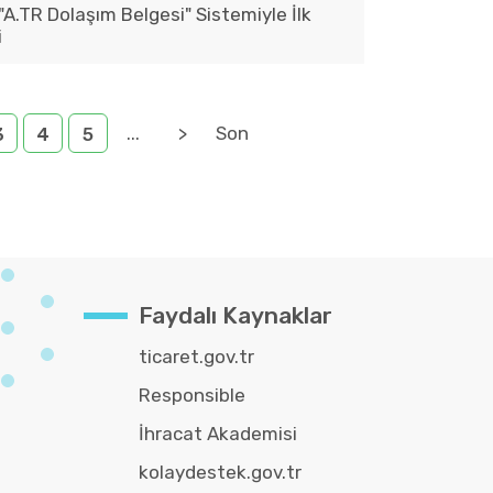
"A.TR Dolaşım Belgesi" Sistemiyle İlk
i
...
>
Son
3
4
5
Faydalı Kaynaklar
ticaret.gov.tr
Responsible
İhracat Akademisi
kolaydestek.gov.tr