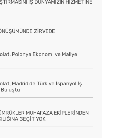
TIRMASINI İŞ DÜNYAMIZIN HİZMETİNE
DÖNÜŞÜMÜNDE ZİRVEDE
olat, Polonya Ekonomi ve Maliye
lat, Madrid'de Türk ve İspanyol İş
e Buluştu
GÜMRÜKLER MUHAFAZA EKİPLERİNDEN
ILIĞINA GEÇİT YOK