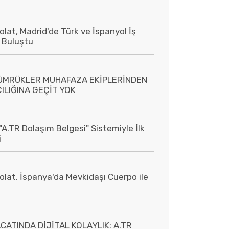
lat, Madrid'de Türk ve İspanyol İş
e Buluştu
GÜMRÜKLER MUHAFAZA EKİPLERİNDEN
ILIĞINA GEÇİT YOK
"A.TR Dolaşım Belgesi" Sistemiyle İlk
i
lat, İspanya'da Mevkidaşı Cuerpo ile
CATINDA DİJİTAL KOLAYLIK: A.TR