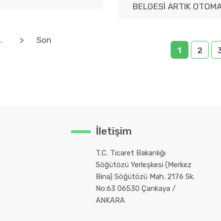
BELGESİ ARTIK OTOM
..
>
Son
1
2
İletişim
T.C. Ticaret Bakanlığı
Söğütözü Yerleşkesi (Merkez
Bina) Söğütözü Mah. 2176 Sk.
No:63 06530 Çankaya /
ANKARA