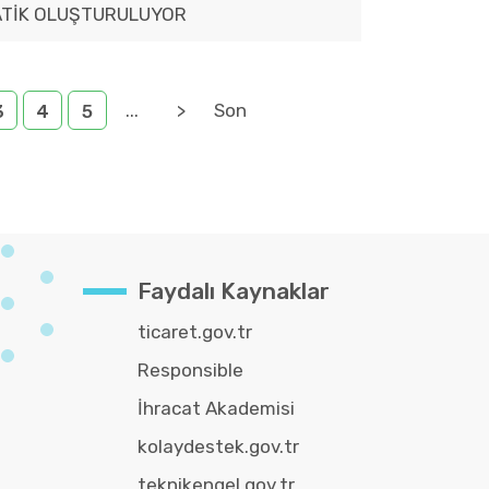
ATİK OLUŞTURULUYOR
...
>
Son
3
4
5
Faydalı Kaynaklar
ticaret.gov.tr
Responsible
İhracat Akademisi
kolaydestek.gov.tr
teknikengel.gov.tr