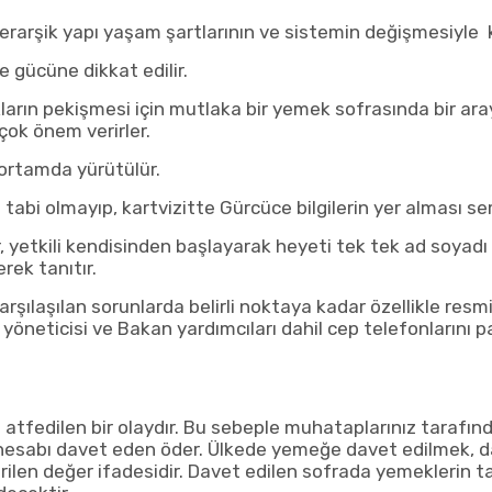
erarşik yapı yaşam şartlarının ve sistemin değişmesiyl
e gücüne dikkat edilir.
kların pekişmesi için mutlaka bir yemek sofrasında bir a
ok önem verirler.
 ortamda yürütülür.
e tabi olmayıp, kartvizitte Gürcüce bilgilerin yer alması 
r, yetkili kendisinden başlayarak heyeti tek tek ad soyad
erek tanıtır.
arşılaşılan sorunlarda belirli noktaya kadar özellikle resm
 yöneticisi ve Bakan yardımcıları dahil cep telefonlarını 
 atfedilen bir olaydır. Bu sebeple muhataplarınız tarafın
 hesabı davet eden öder. Ülkede yemeğe davet edilmek, 
rilen değer ifadesidir. Davet edilen sofrada yemeklerin ta