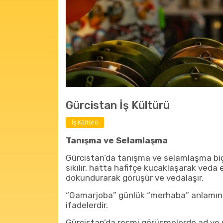
Gürcistan İş Kültürü
İş Kültürü
Tanışma ve Selamlaşma
Gürcistan’da tanışma ve selamlaşma biçim
sıkılır, hatta hafifçe kucaklaşarak veda edi
dokundurarak görüşür ve vedalaşır.
“Gamarjoba” günlük “merhaba” anlamınd
ifadelerdir.
Gürcistan’da resmi görüşmelerde ad ve soy