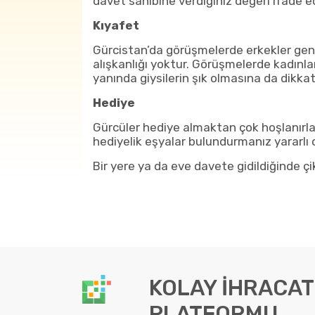
davet sahibine verdiğiniz değeri ifade e
Kıyafet
Gürcistan’da görüşmelerde erkekler gene
alışkanlığı yoktur. Görüşmelerde kadınla
yanında giysilerin şık olmasına da dikkat 
Hediye
Gürcüler hediye almaktan çok hoşlanırla
hediyelik eşyalar bulundurmanız yararlı 
Bir yere ya da eve davete gidildiğinde çi
KOLAY İHRACAT
PLATFORMU