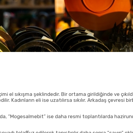
i el sıkışma şeklindedir. Bir ortama girildiğinde ve çıkı
lir. Kadınların eli ise uzatılırsa sıkılır. Arkadaş çevresi bir
a, “Mogesalmebit” ise daha resmi toplantılarda hazirun
adı telaffuz edilerek tanıştırılır daha sonra “sayın” eklen