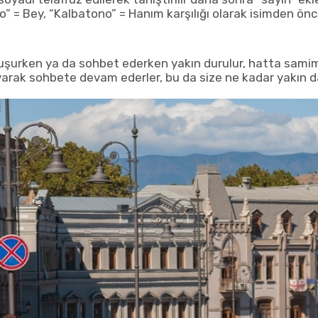
o” = Bey, “Kalbatono” = Hanım karşılığı olarak isimden önc
Konuşurken ya da sohbet ederken yakın durulur, hatta sami
ak sohbete devam ederler, bu da size ne kadar yakın dav