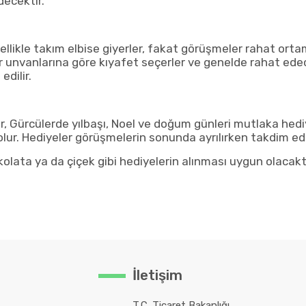
decektir.
llikle takım elbise giyerler, fakat görüşmeler rahat ort
r unvanlarına göre kıyafet seçerler ve genelde rahat edece
edilir.
r, Gürcülerde yılbaşı, Noel ve doğum günleri mutlaka hedi
olur. Hediyeler görüşmelerin sonunda ayrılırken takdim edi
kolata ya da çiçek gibi hediyelerin alınması uygun olacakt
İletişim
T.C. Ticaret Bakanlığı