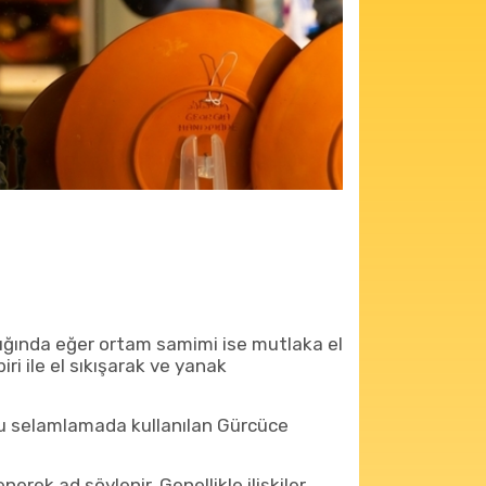
ldığında eğer ortam samimi ise mutlaka el
biri ile el sıkışarak ve yanak
u selamlamada kullanılan Gürcüce
erek ad söylenir. Genellikle ilişkiler