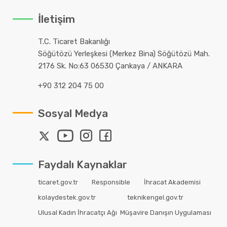
İletişim
T.C. Ticaret Bakanlığı
Söğütözü Yerleşkesi (Merkez Bina) Söğütözü Mah.
2176 Sk. No:63 06530 Çankaya / ANKARA
+90 312 204 75 00
Sosyal Medya
Faydalı Kaynaklar
ticaret.gov.tr
Responsible
İhracat Akademisi
kolaydestek.gov.tr
teknikengel.gov.tr
Ulusal Kadın İhracatçı Ağı
Müşavire Danışın Uygulaması