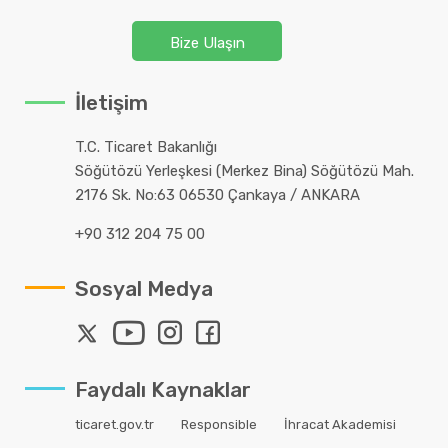
Bize Ulaşın
İletişim
T.C. Ticaret Bakanlığı
Söğütözü Yerleşkesi (Merkez Bina) Söğütözü Mah.
2176 Sk. No:63 06530 Çankaya / ANKARA
+90 312 204 75 00
Sosyal Medya
Faydalı Kaynaklar
ticaret.gov.tr
Responsible
İhracat Akademisi