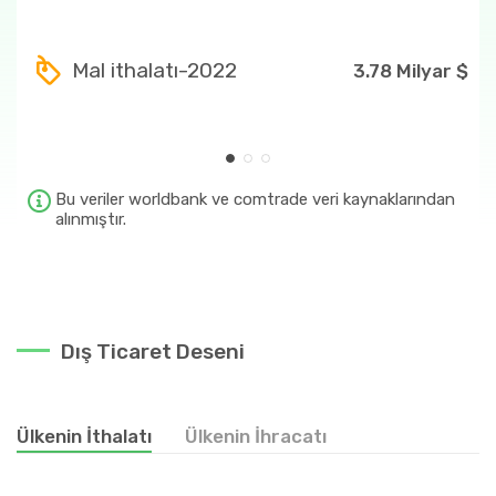
Ülkenin en fazla ihraç ettiği ürünler
9
77.54 Milyon $
Mal ithalatı-2022
3.78 Milyar $
901
53.85 Milyon $
090111
53.58 Milyon $
71
51.89 Milyon $
Bu veriler worldbank ve comtrade veri kaynaklarından
alınmıştır.
7108
51.89 Milyon $
Dış Ticaret Deseni
Ülkenin İthalatı
Ülkenin İhracatı