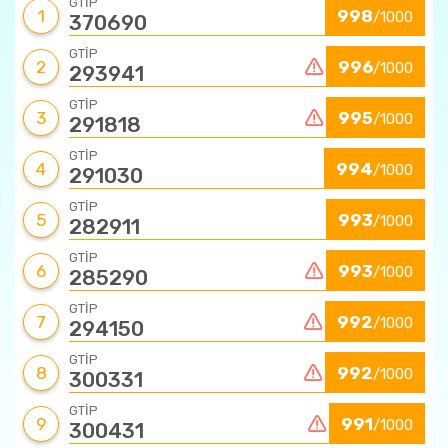
GTİP
1
998
/1000
370690
GTİP
2
996
/1000
293941
GTİP
3
995
/1000
291818
GTİP
4
994
/1000
291030
GTİP
5
993
/1000
282911
GTİP
6
993
/1000
285290
GTİP
7
992
/1000
294150
GTİP
8
992
/1000
300331
GTİP
9
991
/1000
300431