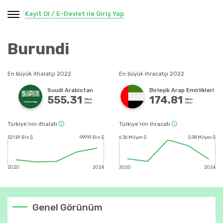
Kayıt Ol / E-Devlet ile Giriş Yap
Burundi
En büyük ithalatçı 2022
En büyük ihracatçı 2022
Suudi Arabistan
Birleşik Arap Emirlikleri
555.31
174.81
Milyon
Milyon
Dolar
Dolar
Türkiye’nin ithalatı
Türkiye’nin ihracatı
321.81 Bin $
999.19 Bin $
6.36 Milyon $
5.98 Milyon $
2020
2024
2020
2024
Genel Görünüm