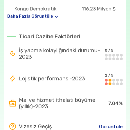
Kongo Demokratik
116.23 Milyon $
Cumhuriyeti
Daha Fazla Görüntüle
İsviçre
59.06 Milyon $
Ticari Cazibe Faktörleri
Belçika
50.10 Milyon $
Pakistan
30.43 Milyon $
İş yapma kolaylığındaki durumu-
0 / 5
2023
Ülkenin en fazla ithal ettiği ürünler
27
302.58 Milyon $
2 / 5
Lojistik performansı-2023
2710
295.78 Milyon $
271019
180.37 Milyon $
Mal ve hizmet ithalatı büyüme
7.04%
(yıllık)-2023
271012
115.25 Milyon $
87
82.70 Milyon $
Vizesiz Geçiş
Görüntüle