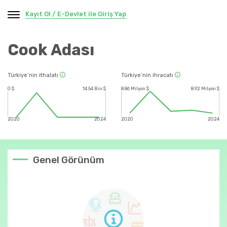
Kayıt Ol / E-Devlet ile Giriş Yap
Cook Adası
Türkiye’nin ithalatı
Türkiye’nin ihracatı
0 $
14.54 Bin $
8.86 Milyon $
8.92 Milyon $
2020
2024
2020
2024
Genel Görünüm