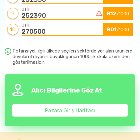
GTİP
9
812
/1000
252390
GTİP
10
801
/1000
270500
Potansiyel, ilgili ülkede seçilen sektörde yer alan ürünlere
duyulan ihtiyacın büyüklüğünün 1000’lik skala üzerinden
gösterilmesidir.
Alıcı Bilgilerine Göz At
Pazara Giriş Haritası