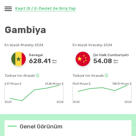
Kayıt Ol / E-Devlet ile Giriş Yap
Gambiya
En büyük ithalatçı 2024
En büyük ihracatçı 2024
Senegal
Çin Halk Cumhuriyeti
628.41
54.08
Milyon
Milyon
Dolar
Dolar
Türkiye’nin ithalatı
Türkiye’nin ihracatı
4.37 Milyon $
25.46 Milyon $
95.61 Milyon $
158.31 Milyon $
2020
2024
2020
2024
Genel Görünüm