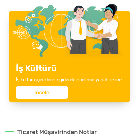
İş Kültürü
İş kültürü içeriklerine giderek inceleme yapabilirsiniz.
İncele
Ticaret Müşavirinden Notlar