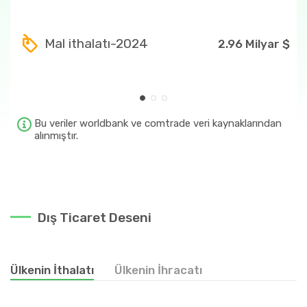
1202
15.93 Milyon $
Mal ithalatı-2024
2.96 Milyar $
27
13.65 Milyon $
2710
13.65 Milyon $
271019
11.44 Milyon $
Bu veriler worldbank ve comtrade veri kaynaklarından
alınmıştır.
Dış Ticaret Deseni
Ülkenin İthalatı
Ülkenin İhracatı