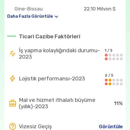
Gine-Bissau
22.10 Milyon $
Daha Fazla Görüntüle
Senegal
17.40 Milyon $
Hindistan
5.19 Milyon $
Ticari Cazibe Faktörleri
Ülkenin en fazla ithal ettiği ürünler
İş yapma kolaylığındaki durumu-
1 / 5
2023
27
316.54 Milyon $
2710
311.42 Milyon $
2 / 5
Lojistik performansı-2023
271019
179.40 Milyon $
271012
128.70 Milyon $
Mal ve hizmet ithalatı büyüme
11%
87
105.97 Milyon $
(yıllık)-2023
Ülkenin en fazla ihraç ettiği ürünler
Vizesiz Geçiş
Görüntüle
12
17.01 Milyon $