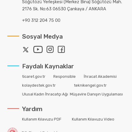
Söğütözü Yerleşkesi (Merkez Bina) Söğütözü Mah.
2176 Sk. No:63 06530 Çankaya / ANKARA
+90 312 204 75 00
Sosyal Medya
Faydalı Kaynaklar
ticaret.gov.tr
Responsible
İhracat Akademisi
kolaydestek.gov.tr
teknikengel.gov.tr
Ulusal Kadın İhracatçı Ağı
Müşavire Danışın Uygulaması
Yardım
Kullanım Kılavuzu PDF
Kullanım Kılavuzu Video