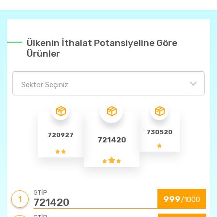
Ülkenin İthalat Potansiyeline Göre
Ürünler
Sektör Seçiniz
730520
720927
721420
GTİP
1
999
/1000
721420