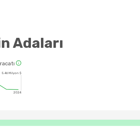
in Adaları
hracatı
5.46 Milyon $
2024