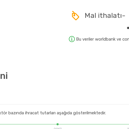
Mal ithalatı-
Bu veriler worldbank ve com
ni
ektör bazında ihracat tutarları aşağıda gösterilmektedir.