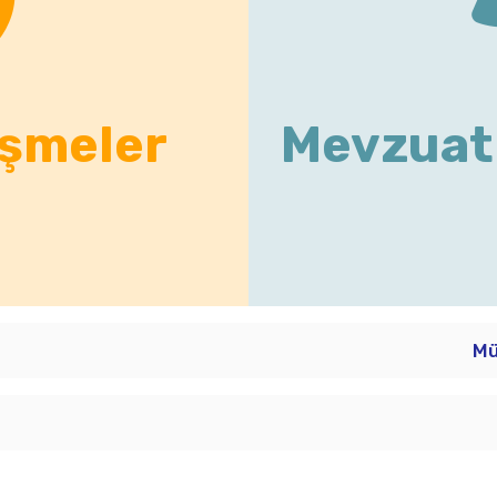
işmeler
Mevzuat 
Mü