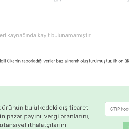
2017
veri kaynağında kayıt bulunamamıştır.
ili ülkenin raporladığı veriler baz alınarak oluşturulmuştur. İlk on ül
 ürünün bu ülkedeki dış ticaret
rin pazar payını, vergi oranlarını,
otansiyel ithalatçılarını