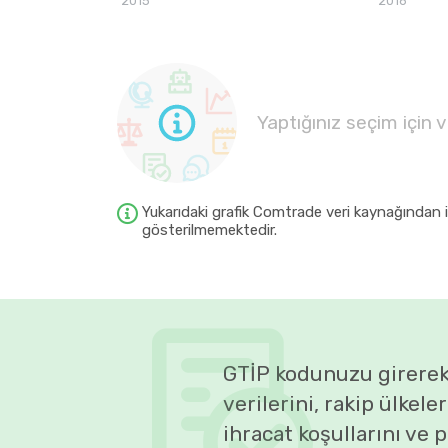
2015
2016
Yaptığınız seçim için 
Yukarıdaki grafik Comtrade veri kaynağından ilg
gösterilmemektedir.
GTİP kodunuzu girerek
verilerini, rakip ülkele
ihracat koşullarını ve p