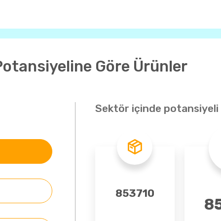
Potansiyeline Göre Ürünler
Sektör içinde potansiyeli
7 - Savunma, Havacılık ve Uzay
8 - İlaç ve Kimya
853710
8