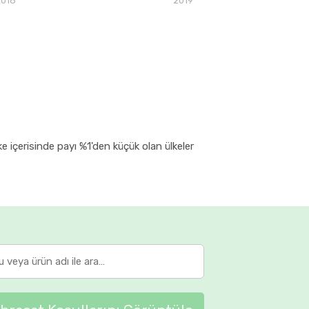
2018
2019
ke içerisinde payı %1'den küçük olan ülkeler