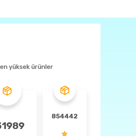
 en yüksek ürünler
13 - Toprak, Cam ve Seramik
854442
14 - Tarım Ürünleri ve Gıda Sanayi
51989