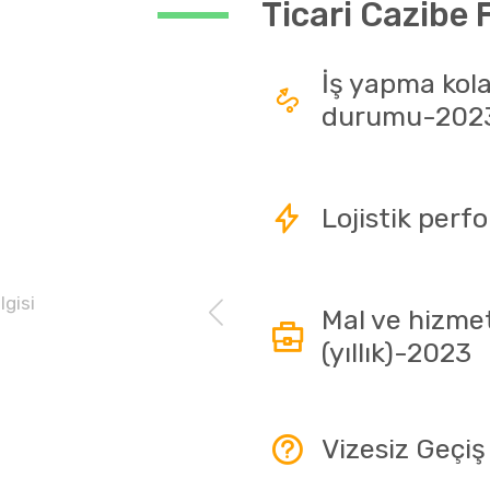
Ticari Cazibe 
İş yapma kola
durumu-202
Lojistik per
lgisi
Mal ve hizme
.
(yıllık)-2023
Vizesiz Geçiş