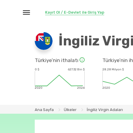
Kayıt Ol / E-Devlet ile Giriş Yap
İngiliz Virg
Türkiye’nin ithalatı
Türkiye’nin i
0 $
627.32 Bin $
28.28 Milyon $
2020
2024
2020
Ana Sayfa
Ülkeler
İngiliz Virgin Adaları