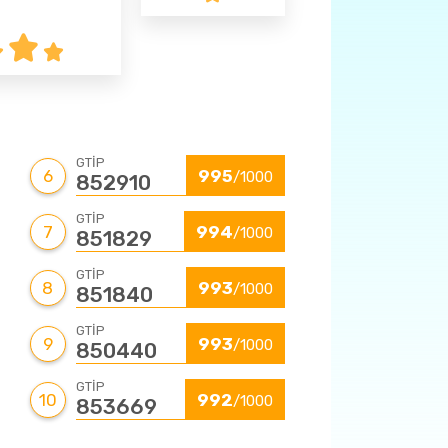
15 - Hazır Giyim
16 - Halı
GTİP
6
995
/1000
17 - Mücevherat ve Kıymetli Taşlar
852910
GTİP
7
994
/1000
851829
GTİP
8
993
/1000
851840
GTİP
9
993
/1000
850440
GTİP
10
992
/1000
853669