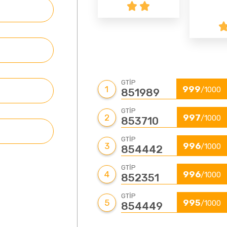
9 - Deri, Ayakkabı, Saraciye
10 - Madencilik ve Doğal Taşlar
GTİP
1
999
/1000
11 - Tekstil
851989
GTİP
2
997
/1000
853710
12 - İklimlendirme
GTİP
3
996
/1000
854442
GTİP
4
996
/1000
852351
GTİP
5
995
/1000
854449