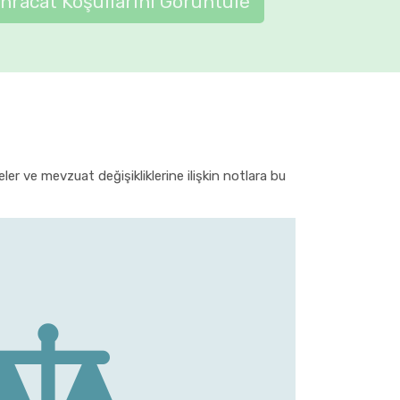
İhracat Koşullarını Görüntüle
er ve mevzuat değişikliklerine ilişkin notlara bu