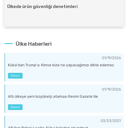
Ülkede ürün güvenliği denetimleri
Ülke Haberleri
01/19/2026
Küba'dan Trump'a: Kimse bize ne yapacağımızı dikte edemez
Güncel
01/19/2026
Altı ülkeye yeni büyükelçi ataması Resmi Gazete'de
Güncel
03/03/2021
AB'den Biden'a çağrı: Küba listeden çıkarılmalı