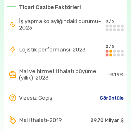
Ülkenin en fazla ithal ettiği ürünler
Ticari Cazibe Faktörleri
27 Bitümenli
2.56 Milyar $
İş yapma kolaylığındaki durumu-
0 / 5
taşkömürü
2023
2710
1.41 Milyar $
84
1.09 Milyar $
2 / 5
Lojistik performansı-2023
270900
1.07 Milyar $
2709
1.07 Milyar $
Mal ve hizmet ithalatı büyüme
-9.19%
(yıllık)-2023
Ülkenin en fazla ihraç ettiği ürünler
75
600.54 Milyon $
Vizesiz Geçiş
Görüntüle
750120
600.54 Milyon $
7501
Mal ithalatı-2019
600.54 Milyon $
29.70 Milyar $