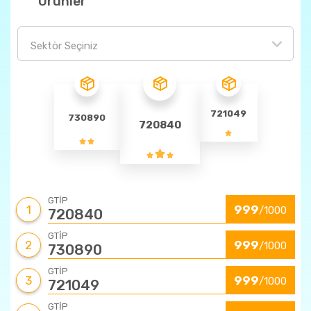
Ürünler
Sektör Seçiniz
721049
730890
720840
GTİP
1
999
/1000
720840
GTİP
2
999
/1000
730890
GTİP
3
999
/1000
721049
GTİP