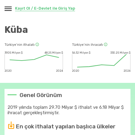
Kayıt Ol / E-Devlet ile Giriş Yap
Küba
Türkiye’nin ithalatı
Türkiye’nin ihracatı
39.05 Milyon $
48.25 Milyon $
56.32 Milyon $
330.25 Milyon $
2020
2024
2020
2024
Genel Görünüm
2019 yılında toplam 29.70 Milyar $ ithalat ve 6.18 Milyar $
ihracat gerçekleştirmiştir.
En çok ithalat yapılan başlıca ülkeler