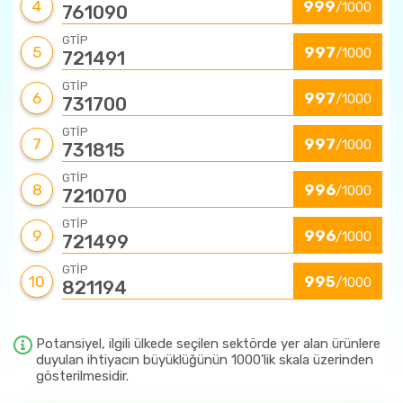
4
999
/1000
761090
GTİP
5
997
/1000
721491
GTİP
6
997
/1000
731700
GTİP
7
997
/1000
731815
GTİP
8
996
/1000
721070
GTİP
9
996
/1000
721499
GTİP
10
995
/1000
821194
Potansiyel, ilgili ülkede seçilen sektörde yer alan ürünlere
duyulan ihtiyacın büyüklüğünün 1000’lik skala üzerinden
gösterilmesidir.