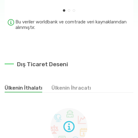
30
267.58 Milyon $
24
266.64 Milyon $
Bu veriler worldbank ve comtrade veri kaynaklarından
alınmıştır.
Dış Ticaret Deseni
Ülkenin İthalatı
Ülkenin İhracatı