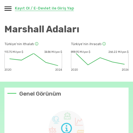
Kayıt Ol / E-Devlet ile Giriş Yap
Marshall Adaları
Türkiye’nin ithalatı
Türkiye’nin ihracatı
113.75 Milyon $
34.86 Milyon $
898.95 Milyon $
266.22 Milyon $
2020
2024
2020
2024
Genel Görünüm