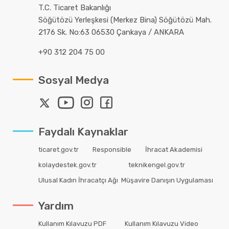
T.C. Ticaret Bakanlığı
Söğütözü Yerleşkesi (Merkez Bina) Söğütözü Mah.
2176 Sk. No:63 06530 Çankaya / ANKARA
+90 312 204 75 00
Sosyal Medya
Faydalı Kaynaklar
ticaret.gov.tr
Responsible
İhracat Akademisi
kolaydestek.gov.tr
teknikengel.gov.tr
Ulusal Kadın İhracatçı Ağı
Müşavire Danışın Uygulaması
Yardım
Kullanım Kılavuzu PDF
Kullanım Kılavuzu Video