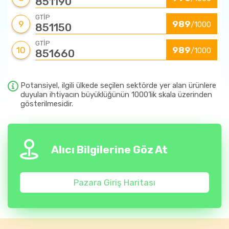
851190
GTİP
9
989
/1000
851150
GTİP
10
989
/1000
851660
Potansiyel, ilgili ülkede seçilen sektörde yer alan ürünlere
duyulan ihtiyacın büyüklüğünün 1000’lik skala üzerinden
gösterilmesidir.
Alıcı Bilgilerine Göz At
Pazara Giriş Haritası