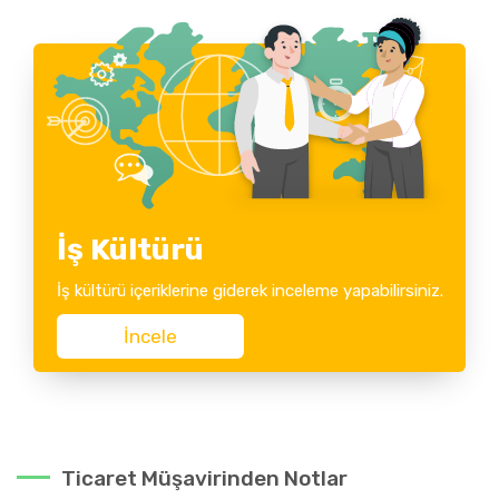
İş Kültürü
İş kültürü içeriklerine giderek inceleme yapabilirsiniz.
İncele
Ticaret Müşavirinden Notlar