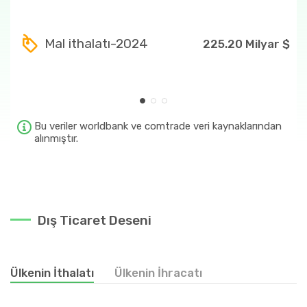
3004
25.04 Milyar $
Mal ithalatı-2024
225.20 Milyar $
300490
24.04 Milyar $
85
5.72 Milyar $
87
5.31 Milyar $
Bu veriler worldbank ve comtrade veri kaynaklarından
alınmıştır.
Dış Ticaret Deseni
Ülkenin İthalatı
Ülkenin İhracatı