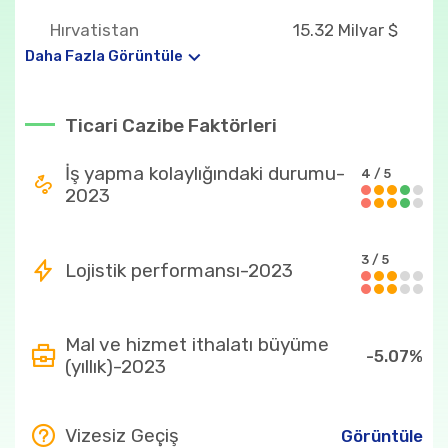
Hırvatistan
15.32 Milyar $
Daha Fazla Görüntüle
Avusturya
8.84 Milyar $
Fransa
6.09 Milyar $
Ticari Cazibe Faktörleri
Ülkenin en fazla ithal ettiği ürünler
İş yapma kolaylığındaki durumu-
4 / 5
2023
29
22.71 Milyar $
2933
20.17 Milyar $
3 / 5
Lojistik performansı-2023
30
11.06 Milyar $
293399
9.15 Milyar $
Mal ve hizmet ithalatı büyüme
-5.07%
3004
8.49 Milyar $
(yıllık)-2023
Ülkenin en fazla ihraç ettiği ürünler
Vizesiz Geçiş
Görüntüle
30
27.19 Milyar $