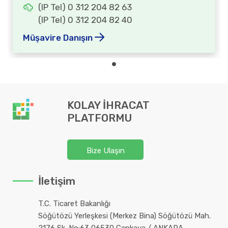
(IP Tel) 0 312 204 82 63
(IP Tel) 0 312 204 82 40
Müşavire Danışın
KOLAY İHRACAT
PLATFORMU
Bize Ulaşın
İletişim
T.C. Ticaret Bakanlığı
Söğütözü Yerleşkesi (Merkez Bina) Söğütözü Mah.
2176 Sk. No:63 06530 Çankaya / ANKARA