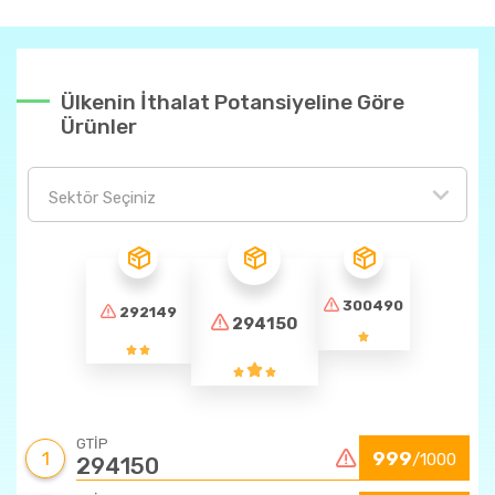
Ülkenin İthalat Potansiyeline Göre
Ürünler
Sektör Seçiniz
300490
292149
294150
GTİP
1
999
/1000
294150