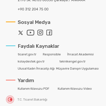
+90 312 204 75 00
Sosyal Medya
Faydalı Kaynaklar
ticaret.gov.tr
Responsible
İhracat Akademisi
kolaydestek.gov.tr
teknikengel.gov.tr
Ulusal Kadın İhracatçı Ağı
Müşavire Danışın Uygulaması
Yardım
Kullanım Kılavuzu PDF
Kullanım Kılavuzu Video
T.C. Ticaret Bakanlığı