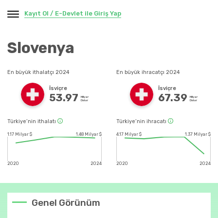
Kayıt Ol / E-Devlet ile Giriş Yap
Slovenya
En büyük ithalatçı 2024
En büyük ihracatçı 2024
İsviçre
İsviçre
53.97
67.39
Milyar
Milyar
Dolar
Dolar
Türkiye’nin ithalatı
Türkiye’nin ihracatı
1.17 Milyar $
1.48 Milyar $
4.17 Milyar $
1.37 Milyar $
2020
2024
2020
2024
Genel Görünüm