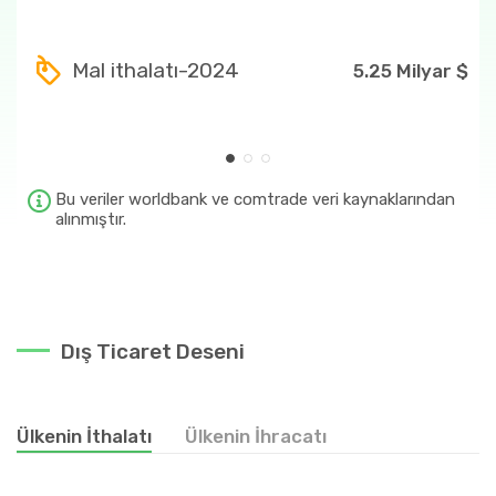
71
1.00 Milyar $
7108
1.00 Milyar $
Mal ithalatı-2024
5.25 Milyar $
710812
971.18 Milyon $
44
81.25 Milyon $
440399
73.53 Milyon $
Bu veriler worldbank ve comtrade veri kaynaklarından
alınmıştır.
Dış Ticaret Deseni
Ülkenin İthalatı
Ülkenin İhracatı