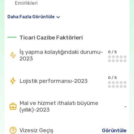
Emirlikleri
Hollanda
34.04 Milyon $
Daha Fazla Görüntüle
Trinidad ve Tobago
33.16 Milyon $
Ticari Cazibe Faktörleri
Paraguay
22.22 Milyon $
İş yapma kolaylığındaki durumu-
Ülkenin en fazla ithal ettiği ürünler
0 / 5
2023
84
352.96 Milyon $
27
225.33 Milyon $
0 / 5
Lojistik performansı-2023
2710
225.12 Milyon $
87
184.55 Milyon $
Mal ve hizmet ithalatı büyüme
-
(yıllık)-2023
271011
127.43 Milyon $
Ülkenin en fazla ihraç ettiği ürünler
Vizesiz Geçiş
Görüntüle