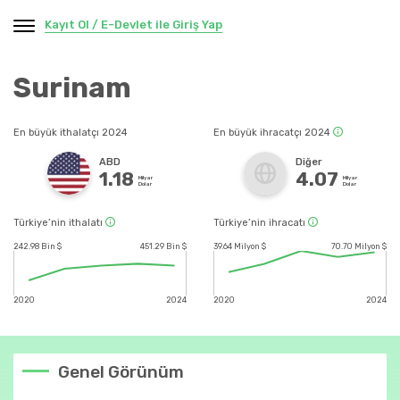
Kayıt Ol / E-Devlet ile Giriş Yap
Surinam
En büyük ithalatçı 2024
En büyük ihracatçı 2024
ABD
Diğer
1.18
4.07
Milyar
Milyar
Dolar
Dolar
Türkiye’nin ithalatı
Türkiye’nin ihracatı
242.98 Bin $
451.29 Bin $
39.64 Milyon $
70.70 Milyon $
2020
2024
2020
2024
Genel Görünüm