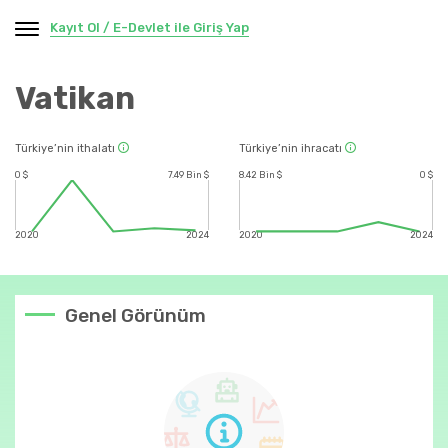
Kayıt Ol / E-Devlet ile Giriş Yap
Vatikan
Türkiye’nin ithalatı
Türkiye’nin ihracatı
0 $
7.49 Bin $
8.42 Bin $
0 $
2020
2024
2020
2024
Genel Görünüm