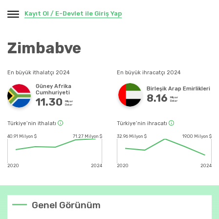
Kayıt Ol / E-Devlet ile Giriş Yap
Zimbabve
En büyük ithalatçı 2024
En büyük ihracatçı 2024
Güney Afrika
Birleşik Arap Emirlikleri
Cumhuriyeti
8.16
Milyar
11.30
Dolar
Milyar
Dolar
Türkiye’nin ithalatı
Türkiye’nin ihracatı
40.91 Milyon $
71.27 Milyon $
32.96 Milyon $
19.00 Milyon $
2020
2024
2020
2024
Genel Görünüm