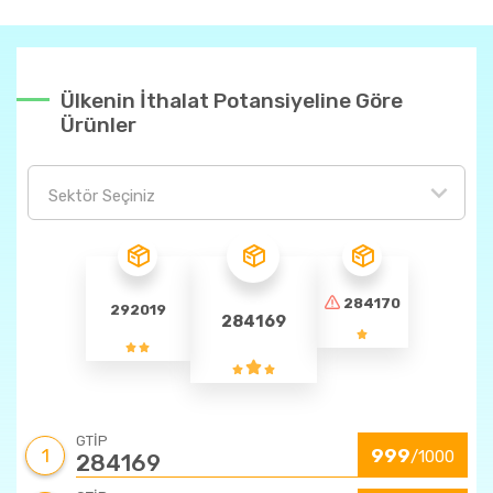
Ülkenin İthalat Potansiyeline Göre
Ürünler
Sektör Seçiniz
284170
292019
284169
GTİP
1
999
/1000
284169