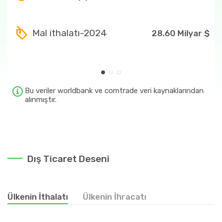
Ülkenin en fazla ihraç ettiği ürünler
71
2.85 Milyar $
Mal ithalatı-2024
28.60 Milyar $
7108
2.52 Milyar $
710813
2.52 Milyar $
24
1.42 Milyar $
Bu veriler worldbank ve comtrade veri kaynaklarından
alınmıştır.
2401
1.32 Milyar $
Dış Ticaret Deseni
Ülkenin İthalatı
Ülkenin İhracatı