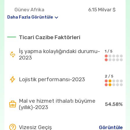
Güney Afrika
6.15 Milyar $
Cumhuriyeti
Daha Fazla Görüntüle
Çin Halk Cumhuriyeti
3.85 Milyar $
Ticari Cazibe Faktörleri
Mozambik
759.36 Milyon $
Zambiya
434.27 Milyon $
İş yapma kolaylığındaki durumu-
1 / 5
2023
Ülkenin en fazla ithal ettiği ürünler
27
2.01 Milyar $
2 / 5
Lojistik performansı-2023
2710
1.66 Milyar $
271019
1.17 Milyar $
Mal ve hizmet ithalatı büyüme
54.58%
(yıllık)-2023
84
1.14 Milyar $
10
938.92 Milyon $
Vizesiz Geçiş
Görüntüle