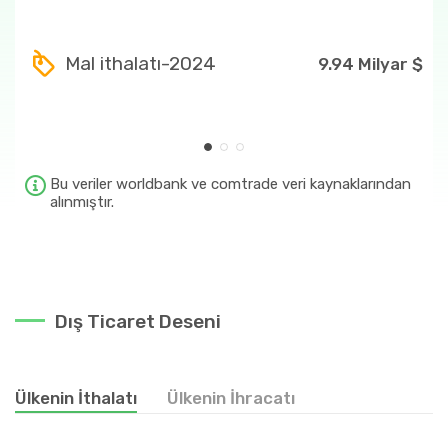
Ülkenin en fazla ihraç ettiği ürünler
24
569.93 Milyon $
Mal ithalatı-2024
9.94 Milyar $
2401
569.45 Milyon $
240120
554.14 Milyon $
7
82.93 Milyon $
Bu veriler worldbank ve comtrade veri kaynaklarından
alınmıştır.
713
81.95 Milyon $
Dış Ticaret Deseni
Ülkenin İthalatı
Ülkenin İhracatı