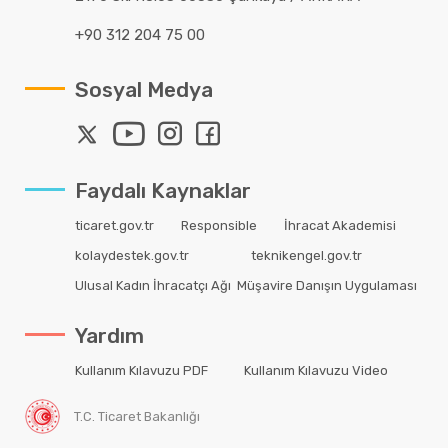
+90 312 204 75 00
Sosyal Medya
Faydalı Kaynaklar
ticaret.gov.tr
Responsible
İhracat Akademisi
kolaydestek.gov.tr
teknikengel.gov.tr
Ulusal Kadın İhracatçı Ağı
Müşavire Danışın Uygulaması
Yardım
Kullanım Kılavuzu PDF
Kullanım Kılavuzu Video
T.C. Ticaret Bakanlığı