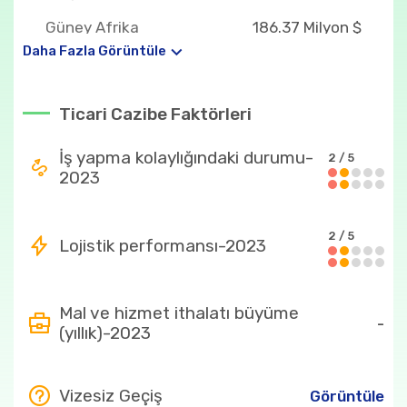
Güney Afrika
186.37 Milyon $
Cumhuriyeti
Daha Fazla Görüntüle
Hindistan
181.81 Milyon $
Ticari Cazibe Faktörleri
Tanzanya
171.18 Milyon $
Mısır
141.95 Milyon $
İş yapma kolaylığındaki durumu-
2 / 5
2023
Ülkenin en fazla ithal ettiği ürünler
27
545.32 Milyon $
2 / 5
Lojistik performansı-2023
2710
519.53 Milyon $
271012
505.87 Milyon $
Mal ve hizmet ithalatı büyüme
-
(yıllık)-2023
84
261.73 Milyon $
31
253.27 Milyon $
Vizesiz Geçiş
Görüntüle