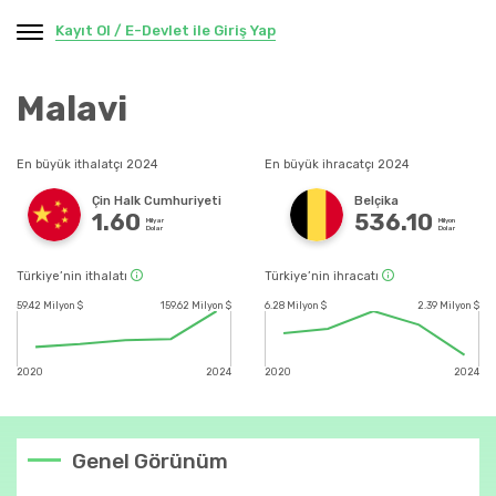
Kayıt Ol / E-Devlet ile Giriş Yap
Malavi
En büyük ithalatçı 2024
En büyük ihracatçı 2024
Çin Halk Cumhuriyeti
Belçika
1.60
536.10
Milyar
Milyon
Dolar
Dolar
Türkiye’nin ithalatı
Türkiye’nin ihracatı
59.42 Milyon $
159.62 Milyon $
6.28 Milyon $
2.39 Milyon $
2020
2024
2020
2024
Genel Görünüm