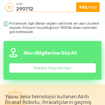
GTİP
10
992
/1000
290712
Potansiyel, ilgili ülkede seçilen sektörde yer alan ürünlere
duyulan ihtiyacın büyüklüğünün 1000’lik skala üzerinden
gösterilmesidir.
Alıcı Bilgilerine Göz At
Pazara Giriş Haritası
Yapay zeka teknolojisi kullanan Akıllı
İhracat Robotu, ihracatçıların geçmiş