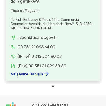
Güliz ÇETİNKAYA
Ticaret Müşaviri
Turkish Embassy Office of the Commercial
Counsellor Avenida da Liberdade No:69, 5-D. 1250-
140 LISBOA / PORTUGAL
lizbon@ticaret.gov.tr
00 351 21 096 64 00
(IP Tel) 0 312 204 80 07
(Fax) 00 351 21 099 60 89
Müşavire Danışın
KOLAY İHRACAT