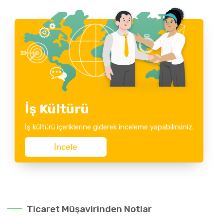
İş Kültürü
İş kültürü içeriklerine giderek inceleme yapabilirsiniz.
İncele
Ticaret Müşavirinden Notlar