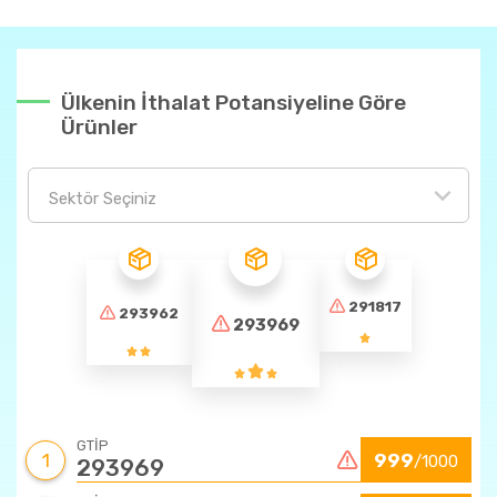
Ülkenin İthalat Potansiyeline Göre
Ürünler
Sektör Seçiniz
291817
293962
293969
GTİP
1
999
/1000
293969