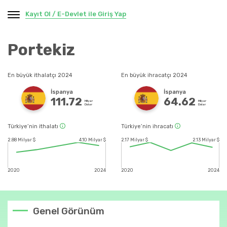
Kayıt Ol / E-Devlet ile Giriş Yap
Portekiz
En büyük ithalatçı 2024
En büyük ihracatçı 2024
İspanya
İspanya
111.72
64.62
Milyar
Milyar
Dolar
Dolar
Türkiye’nin ithalatı
Türkiye’nin ihracatı
2.88 Milyar $
4.10 Milyar $
2.17 Milyar $
2.13 Milyar $
2020
2024
2020
2024
Genel Görünüm