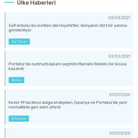
Ülke Haberleri
03/03/2021
Safranbolu'da üretilen deri kıyafetler, dünyanın dört bir yanına
gönderiliyor
Dış Ticaret
03/03/2021
Portekiz'de cumhurbaşkanı seçimini Marcelo Rebelo De Sousa
kazandı
Güncel
07/07/2020
Kovid-19'da ikinci dalga endişeleri, İspanya ve Portekiz'de yeni
normallikte geri adım attırdı
İş Dünyası
07/07/2020