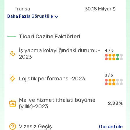
Fransa
30.18 Milyar $
Daha Fazla Görüntüle
ABD
16.71 Milyar $
İngiltere
11.35 Milyar $
Ticari Cazibe Faktörleri
Ülkenin en fazla ithal ettiği ürünler
İş yapma kolaylığındaki durumu-
4 / 5
2023
87
13.33 Milyar $
27
12.13 Milyar $
3 / 5
Lojistik performansı-2023
85
10.84 Milyar $
84
9.89 Milyar $
Mal ve hizmet ithalatı büyüme
2.23%
8703
7.05 Milyar $
(yıllık)-2023
Ülkenin en fazla ihraç ettiği ürünler
Vizesiz Geçiş
Görüntüle
87
10.04 Milyar $