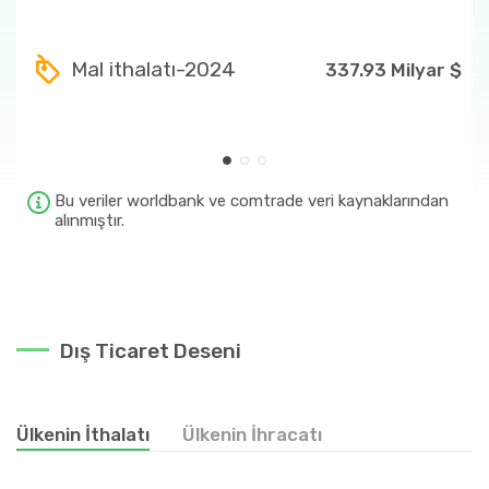
85
7.22 Milyar $
Mal ithalatı-2024
337.93 Milyar $
27
5.78 Milyar $
84
5.11 Milyar $
2710
4.77 Milyar $
Bu veriler worldbank ve comtrade veri kaynaklarından
alınmıştır.
Dış Ticaret Deseni
Ülkenin İthalatı
Ülkenin İhracatı