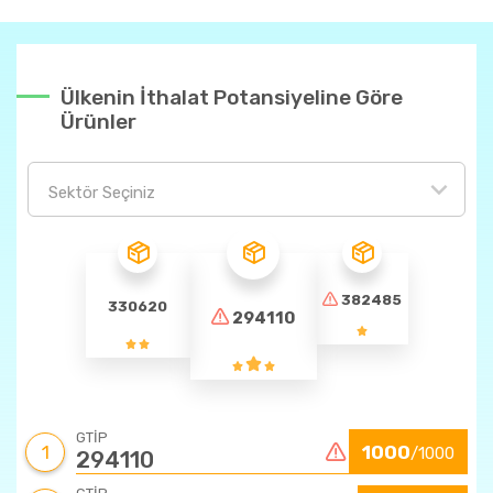
Ülkenin İthalat Potansiyeline Göre
Ürünler
Sektör Seçiniz
382485
330620
294110
GTİP
1
1000
/1000
294110