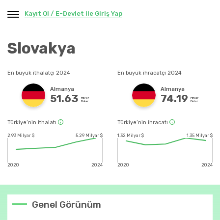
Kayıt Ol / E-Devlet ile Giriş Yap
Slovakya
En büyük ithalatçı 2024
En büyük ihracatçı 2024
Almanya
Almanya
51.63
74.19
Milyar
Milyar
Dolar
Dolar
Türkiye’nin ithalatı
Türkiye’nin ihracatı
2.93 Milyar $
5.29 Milyar $
1.32 Milyar $
1.35 Milyar $
2020
2024
2020
2024
Genel Görünüm