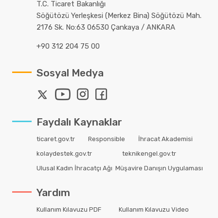
T.C. Ticaret Bakanlığı
Söğütözü Yerleşkesi (Merkez Bina) Söğütözü Mah.
2176 Sk. No:63 06530 Çankaya / ANKARA
+90 312 204 75 00
Sosyal Medya
Faydalı Kaynaklar
ticaret.gov.tr
Responsible
İhracat Akademisi
kolaydestek.gov.tr
teknikengel.gov.tr
Ulusal Kadın İhracatçı Ağı
Müşavire Danışın Uygulaması
Yardım
Kullanım Kılavuzu PDF
Kullanım Kılavuzu Video