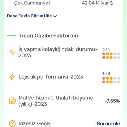
Çek Cumhuriyeti
42.04 Milyar $
Macaristan
26.92 Milyar $
Daha Fazla Görüntüle
Polonya
26.20 Milyar $
Ticari Cazibe Faktörleri
Avusturya
18.46 Milyar $
İş yapma kolaylığındaki durumu-
Ülkenin en fazla ithal ettiği ürünler
3 / 5
2023
85 Gümüş oksitli
22.62 Milyar $
elektrik pilleri,
bataryalar
3 / 5
Lojistik performansı-2023
87
20.36 Milyar $
8708
14.64 Milyar $
Mal ve hizmet ithalatı büyüme
-7.55%
(yıllık)-2023
84
13.74 Milyar $
27
9.36 Milyar $
Vizesiz Geçiş
Görüntüle