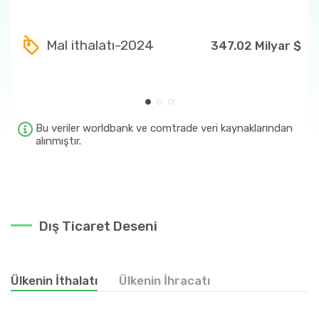
Ülkenin en fazla ihraç ettiği ürünler
87
39.78 Milyar $
Mal ithalatı-2024
347.02 Milyar $
8703
31.75 Milyar $
85
18.65 Milyar $
84
12.92 Milyar $
Bu veriler worldbank ve comtrade veri kaynaklarından
alınmıştır.
870323
7.70 Milyar $
Dış Ticaret Deseni
Ülkenin İthalatı
Ülkenin İhracatı