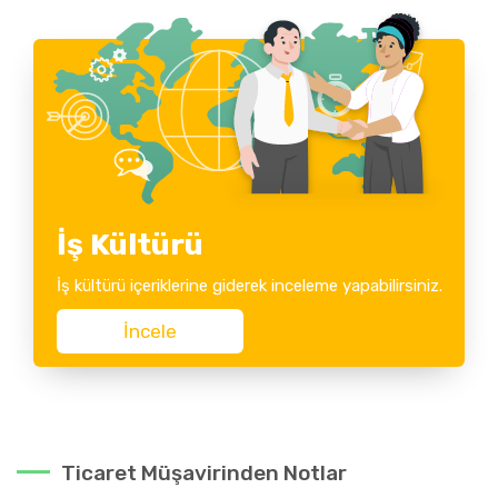
İş Kültürü
İş kültürü içeriklerine giderek inceleme yapabilirsiniz.
İncele
Ticaret Müşavirinden Notlar